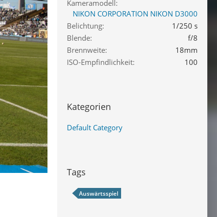
Kameramodell
NIKON CORPORATION NIKON D3000
Belichtung
1/250 s
Blende
f/8
Brennweite
18mm
ISO-Empfindlichkeit
100
Kategorien
Default Category
Tags
Auswärtsspiel