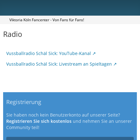
Viktoria Köln Fancenter - Von Fans für Fans!
Radio
Vussballradio Schäl Sick: YouTube-Kanal
Vussballradio Schäl Sick: Livestream an Spieltagen
Registrierung
Sie haben noch kein Benutzerkonto auf unserer Seite?
Registrieren Sie sich kostenlos
und nehmen Sie an unserer
Community teil!