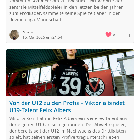
kommt im Sommer vom VfL Bochum. Dort gehörte der
zentrale Mittelfeldspieler in den letzten beiden Jahren
zum Profikader, sammelte seine Spielzeit aber in der
Regionalliga-Mannschaft.
Nikolai
1
1
15. Mai 2026 um 21:54
Von der U12 zu den Profis – Viktoria bindet
U19-Talent Felix Albers
Viktoria Köln hat mit Felix Albers ein weiteres Talent aus
der eigenen U19 an sich gebunden. Der Abwehrspieler,
der bereits seit der U12 im Nachwuchs des Drittligisten
spielt, hat seinen ersten Profivertrag unterschrieben.