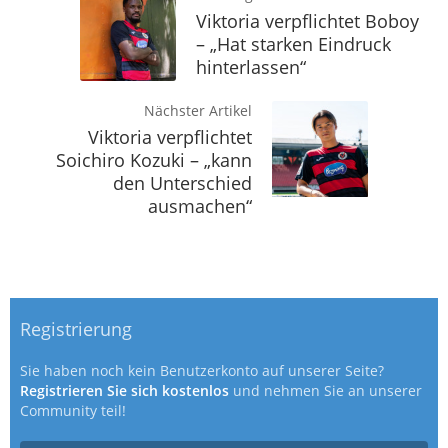
Viktoria verpflichtet Boboy
– „Hat starken Eindruck
hinterlassen“
Nächster Artikel
Viktoria verpflichtet
Soichiro Kozuki – „kann
den Unterschied
ausmachen“
Registrierung
Sie haben noch kein Benutzerkonto auf unserer Seite?
Registrieren Sie sich kostenlos
und nehmen Sie an unserer
Community teil!