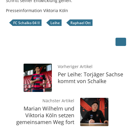
Schritt seiner Entwicklung gehen.
Presseinformation Viktoria Köln
FC Schalko 04 II
Leihe
Raphael Ott
Vorheriger Artikel
Per Leihe: Torjäger Sachse
kommt von Schalke
Nächster Artikel
Marian Wilhelm und
Viktoria Köln setzen
gemeinsamen Weg fort