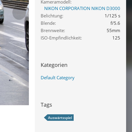
Kameramodell
NIKON CORPORATION NIKON D3000
Belichtung
1/125 s
Blende
f/5.6
Brennweite
55mm
ISO-Empfindlichkeit
125
Kategorien
Default Category
Tags
Auswärtsspiel