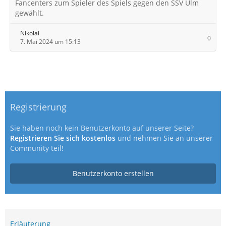
Fancenters zum Spieler des Spiels gegen den SSV Ulm
gewählt.
Nikolai
0
7. Mai 2024 um 15:13
Registrierung
Sie haben noch kein Benutzerkonto auf unserer Seite?
Registrieren Sie sich kostenlos
und nehmen Sie an unserer
Community teil!
Benutzerkonto erstellen
Erläuterung