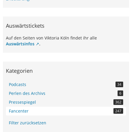
Auswärtstickets
Auf den Seiten von Viktoria Köln findet ihr alle
Auswärtsinfos
.
Kategorien
Podcasts
34
Perlen des Archivs
6
Pressespiegel
362
Fancenter
247
Filter zurücksetzen