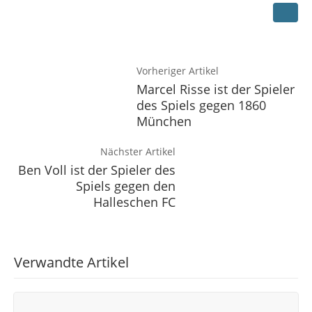
Vorheriger Artikel
Marcel Risse ist der Spieler
des Spiels gegen 1860
München
Nächster Artikel
Ben Voll ist der Spieler des
Spiels gegen den
Halleschen FC
Verwandte Artikel