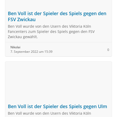
Ben Voll ist der Spieler des Spiels gegen den
FSV Zwickau
Ben Voll wurde von den Usern des Viktoria Köln
Fancenters zum Spieler des Spiels gegen den FSV
Zwickau gewählt.
Nikolai
0
7. September 2022 um 15:39
Ben Voll ist der Spieler des Spiels gegen Ulm
Ben Voll wurde von den Usern des Viktoria Köln