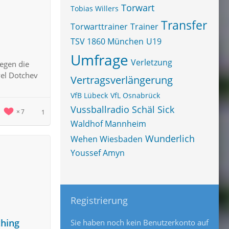
Torwart
Tobias Willers
Transfer
Torwarttrainer
Trainer
TSV 1860 München
U19
Umfrage
Verletzung
egen die
vel Dotchev
Vertragsverlängerung
VfB Lübeck
VfL Osnabrück
Vussballradio Schäl Sick
7
1
Waldhof Mannheim
Wunderlich
Wehen Wiesbaden
Youssef Amyn
Registrierung
ching
Sie haben noch kein Benutzerkonto auf