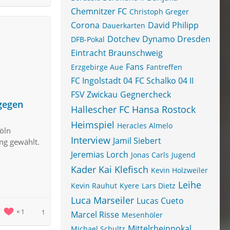
Chemnitzer FC
Christoph Greger
Corona
David Philipp
Dauerkarten
Dotchev
Dynamo Dresden
DFB-Pokal
Eintracht Braunschweig
Fans
Erzgebirge Aue
Fantreffen
FC Ingolstadt 04
FC Schalko 04 II
FSV Zwickau
Gegnercheck
 gegen
Hallescher FC
Hansa Rostock
Heimspiel
Heracles Almelo
öln
Interview
Jamil Siebert
ng gewählt.
Jeremias Lorch
Jonas Carls
Jugend
Kader
Kai Klefisch
Kevin Holzweiler
Leihe
Kevin Rauhut
Kyere
Lars Dietz
Luca Marseiler
Lucas Cueto
1
1
Marcel Risse
Mesenhöler
Mittelrheinpokal
Michael Schultz