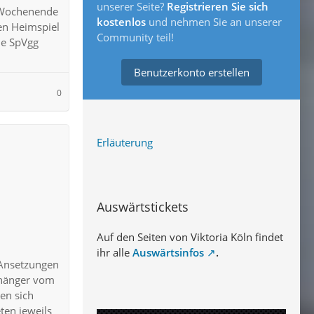
unserer Seite?
Registrieren Sie sich
s Wochenende
kostenlos
und nehmen Sie an unserer
en Heimspiel
Community teil!
die SpVgg
Benutzerkonto erstellen
0
Erläuterung
Auswärtstickets
Auf den Seiten von Viktoria Köln findet
ihr alle
Auswärtsinfos
.
 Ansetzungen
Anhänger vom
sen sich
ten jeweils