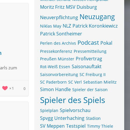
Moritz Fritz
MSV Duisburg
Neuzugang
Neuverpflichtung
NLZ
Patrick Koronkiewicz
Niklas May
Patrick Sontheimer
Podcast
Pokal
Perlen des Archivs
Pressekonferenz
Pressemitteilung
n
Profivertrag
Preußen Münster
Saisonauftakt
Rot-Weiß Essen
Carls zum
Saisonvorbereitung
SC Freiburg II
SC Paderborn
SC Verl
Sebastian Mielitz
1
0
Simon Handle
Spieler der Saison
Spieler des Spiels
Spielvorschau
Spielplan
Spvgg Unterhaching
Stadion
SV Meppen
Testspiel
Timmy Thiele