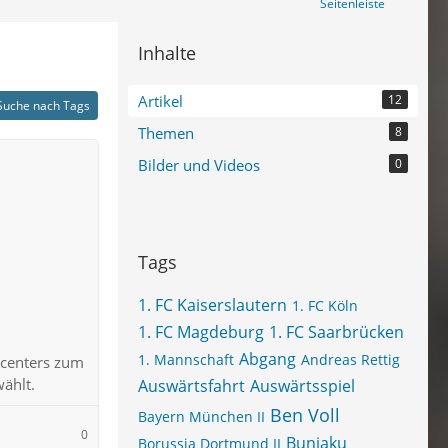
Seitenleiste
Inhalte
Artikel
12
Suche nach Tags
Themen
8
Bilder und Videos
0
Tags
1. FC Kaiserslautern
1. FC Köln
1. FC Magdeburg
1. FC Saarbrücken
Abgang
1. Mannschaft
Andreas Rettig
ncenters zum
ählt.
Auswärtsfahrt
Auswärtsspiel
Ben Voll
Bayern München II
0
Bunjaku
Borussia Dortmund II