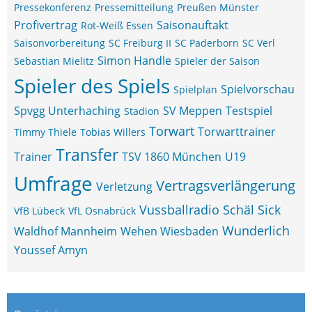
Pressekonferenz
Pressemitteilung
Preußen Münster
Profivertrag
Saisonauftakt
Rot-Weiß Essen
Saisonvorbereitung
SC Freiburg II
SC Paderborn
SC Verl
Simon Handle
Sebastian Mielitz
Spieler der Saison
Spieler des Spiels
Spielvorschau
Spielplan
Spvgg Unterhaching
SV Meppen
Testspiel
Stadion
Torwart
Torwarttrainer
Timmy Thiele
Tobias Willers
Transfer
Trainer
TSV 1860 München
U19
Umfrage
Vertragsverlängerung
Verletzung
Vussballradio Schäl Sick
VfB Lübeck
VfL Osnabrück
Wunderlich
Waldhof Mannheim
Wehen Wiesbaden
Youssef Amyn