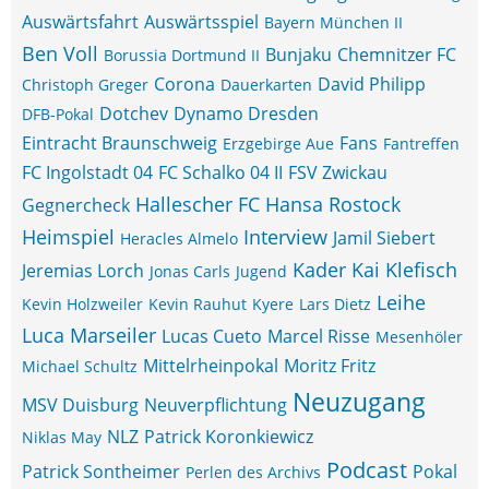
Auswärtsfahrt
Auswärtsspiel
Bayern München II
Ben Voll
Bunjaku
Chemnitzer FC
Borussia Dortmund II
Corona
David Philipp
Christoph Greger
Dauerkarten
Dotchev
Dynamo Dresden
DFB-Pokal
Eintracht Braunschweig
Fans
Erzgebirge Aue
Fantreffen
FC Ingolstadt 04
FC Schalko 04 II
FSV Zwickau
Hallescher FC
Hansa Rostock
Gegnercheck
Heimspiel
Interview
Jamil Siebert
Heracles Almelo
Kader
Kai Klefisch
Jeremias Lorch
Jonas Carls
Jugend
Leihe
Kevin Holzweiler
Kevin Rauhut
Kyere
Lars Dietz
Luca Marseiler
Lucas Cueto
Marcel Risse
Mesenhöler
Mittelrheinpokal
Moritz Fritz
Michael Schultz
Neuzugang
MSV Duisburg
Neuverpflichtung
NLZ
Patrick Koronkiewicz
Niklas May
Podcast
Patrick Sontheimer
Pokal
Perlen des Archivs