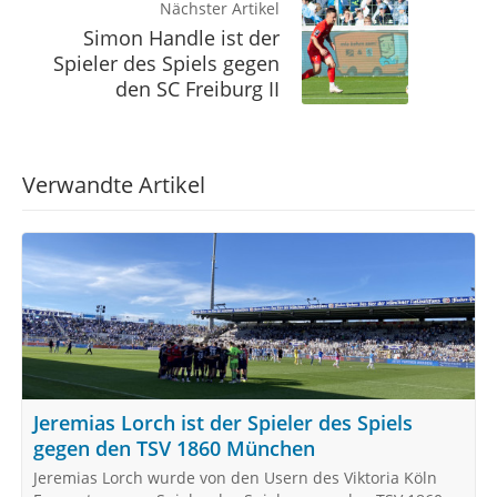
Nächster Artikel
Simon Handle ist der
Spieler des Spiels gegen
den SC Freiburg II
Verwandte Artikel
Jeremias Lorch ist der Spieler des Spiels
gegen den TSV 1860 München
Jeremias Lorch wurde von den Usern des Viktoria Köln