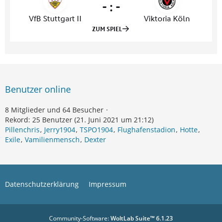
Benutzer online
8 Mitglieder und 64 Besucher
Rekord: 25 Benutzer (
21. Juni 2021 um 21:12
)
Pillenchris
Jerry1904
TSPO1904
Flughafenstadion
Hotte
Exile
Vamilienmensch
Dexter
Datenschutzerklärung
Impressum
Community-Software:
WoltLab Suite™ 6.1.23