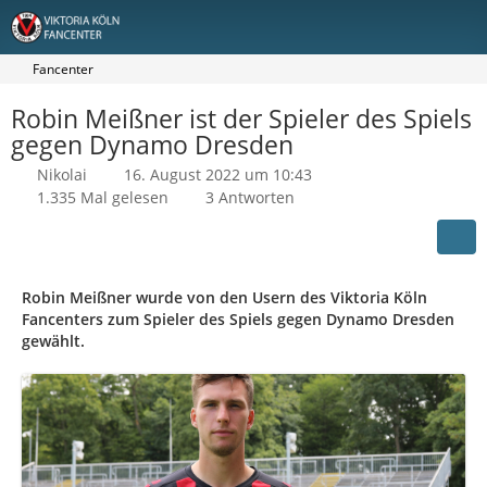
Fancenter
Robin Meißner ist der Spieler des Spiels
gegen Dynamo Dresden
Nikolai
16. August 2022 um 10:43
1.335 Mal gelesen
3 Antworten
Robin Meißner wurde von den Usern des Viktoria Köln
Fancenters zum Spieler des Spiels gegen Dynamo Dresden
gewählt.