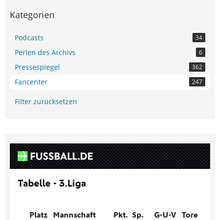
Kategorien
Podcasts
34
Perlen des Archivs
6
Pressespiegel
362
Fancenter
247
Filter zurücksetzen