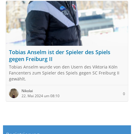
Tobias Anselm ist der Spieler des Spiels
gegen Freiburg II
Tobias Anselm wurde von den Usern des Viktoria Köln
Fancenters zum Spieler des Spiels gegen SC Freiburg II
gewählt.
Nikolai
0
22. Mai 2024 um 08:10