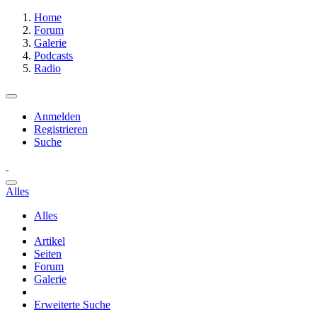
Home
Forum
Galerie
Podcasts
Radio
Anmelden
Registrieren
Suche
Alles
Alles
Artikel
Seiten
Forum
Galerie
Erweiterte Suche