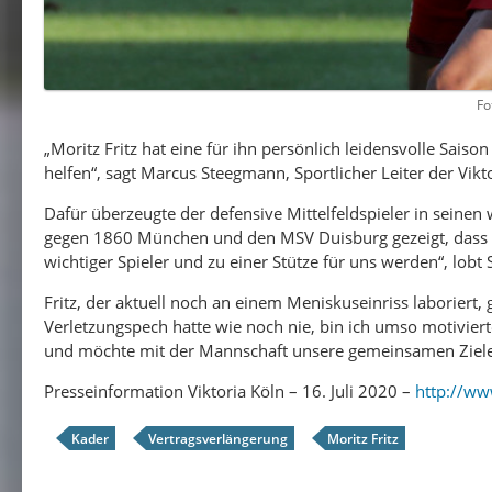
Fo
„Moritz Fritz hat eine für ihn persönlich leidensvolle Saiso
helfen“, sagt Marcus Steegmann, Sportlicher Leiter der Vikto
Dafür überzeugte der defensive Mittelfeldspieler in seine
gegen 1860 München und den MSV Duisburg gezeigt, dass er
wichtiger Spieler und zu einer Stütze für uns werden“, lobt
Fritz, der aktuell noch an einem Meniskuseinriss laboriert, 
Verletzungspech hatte wie noch nie, bin ich umso motiviert
und möchte mit der Mannschaft unsere gemeinsamen Ziele 
Presseinformation Viktoria Köln – 16. Juli 2020 –
http://ww
Kader
Vertragsverlängerung
Moritz Fritz