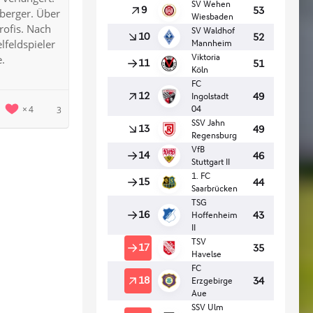
nberger. Über
rofis. Nach
lfeldspieler
e.
4
3