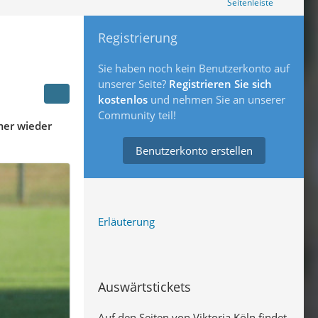
Seitenleiste
Registrierung
Sie haben noch kein Benutzerkonto auf
unserer Seite?
Registrieren Sie sich
kostenlos
und nehmen Sie an unserer
Community teil!
mmer wieder
Benutzerkonto erstellen
Erläuterung
Auswärtstickets
Auf den Seiten von Viktoria Köln findet