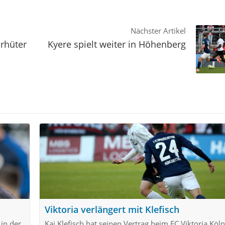
Nächster Artikel
orhüter
Kyere spielt weiter in Höhenberg
Viktoria verlängert mit Klefisch
in der
Kai Klefisch hat seinen Vertrag beim FC Viktoria Köln