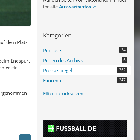
ihr alle
Auswärtsinfos
.
Kategorien
 auf dem Platz
Podcasts
34
Perlen des Archivs
6
 beim Endspurt
n er ein
Pressespiegel
362
Fancenter
247
l vorgenommen
Filter zurücksetzen