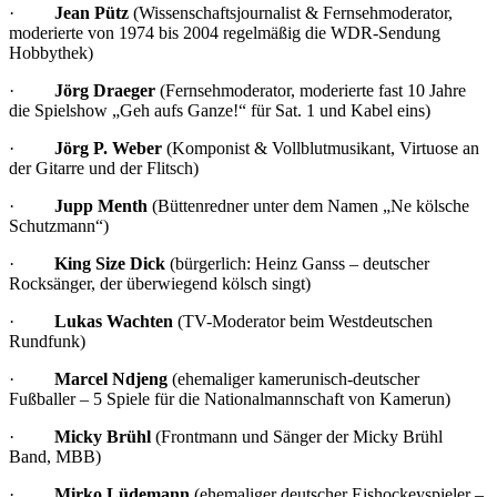
·
Jean Pütz
(Wissenschaftsjournalist & Fernsehmoderator,
moderierte von 1974 bis 2004 regelmäßig die WDR-Sendung
Hobbythek)
·
Jörg Draeger
(Fernsehmoderator, moderierte fast 10 Jahre
die Spielshow „Geh aufs Ganze!“ für Sat. 1 und Kabel eins)
·
Jörg P. Weber
(Komponist & Vollblutmusikant, Virtuose an
der Gitarre und der Flitsch)
·
Jupp Menth
(Büttenredner unter dem Namen „Ne kölsche
Schutzmann“)
·
King Size Dick
(bürgerlich: Heinz Ganss – deutscher
Rocksänger, der überwiegend kölsch singt)
·
Lukas Wachten
(TV-Moderator beim Westdeutschen
Rundfunk)
·
Marcel Ndjeng
(ehemaliger kamerunisch-deutscher
Fußballer – 5 Spiele für die Nationalmannschaft von Kamerun)
·
Micky Brühl
(Frontmann und Sänger der
Micky Brühl
Band
, MBB)
·
Mirko Lüdemann
(ehemaliger deutscher Eishockeyspieler –