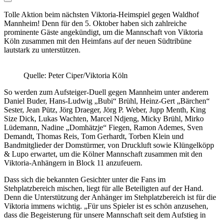
Tolle Aktion beim nächsten Viktoria-Heimspiel gegen Waldhof
Mannheim! Denn für den 5. Oktober haben sich zahlreiche
prominente Gäste angekündigt, um die Mannschaft von Viktoria
Köln zusammen mit den Heimfans auf der neuen Südtribüne
lautstark zu unterstützen.
Quelle: Peter Ciper/Viktoria Köln
So werden zum Aufsteiger-Duell gegen Mannheim unter anderem
Daniel Buder, Hans-Ludwig „Bubi“ Brühl, Heinz-Gert „Bärchen“
Sester, Jean Pütz, Jörg Draeger, Jörg P. Weber, Jupp Menth, King
Size Dick, Lukas Wachten, Marcel Ndjeng, Micky Brühl, Mirko
Lüdemann, Nadine „Domhätzje“ Fiegen, Ramon Ademes, Sven
Demandt, Thomas Reis, Tom Gerhardt, Torben Klein und
Bandmitglieder der
Domstürmer
, von Druckluft sowie
Klüngelköpp
& Lupo erwartet, um die Kölner Mannschaft zusammen mit den
Viktoria-Anhängern in Block 11 anzufeuern.
Dass sich die bekannten Gesichter unter die Fans im
Stehplatzbereich mischen, liegt für alle Beteiligten auf der Hand.
Denn die Unterstützung der Anhänger im Stehplatzbereich ist für die
Viktoria immens wichtig. „Für uns Spieler ist es schön anzusehen,
dass die Begeisterung für unsere Mannschaft seit dem Aufstieg in