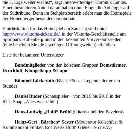
die 3. Liga weiter wächst“, sagt Innenverteidiger Dominik Lanius.
Einen besonderen Anteil daran haben ohne Frage die Anhänger auf
der Südtribüne. Denn im Stehplatzbereich erlebt man die Heimspiele
der Höhenberger besonders emotional.
Eintrittskarten für das Heimspiel am Samstag sind unter
http://www.viktoria-tickets.de/
, in der Viktoria-Geschäftsstelle am
Sportpark Höhenberg und in den bekannten Vorverkaufsstellen
(bitte beachten Sie die jeweiligen Öffnungszeiten) erhältlich.
Liste der bekannten Unterstützer
·
Bandmitglieder
von den kölschen Gruppen
Domstürmer
,
Druckluft
,
Klüngelköpp
&
Lupo
·
Bömmel Lückerath
(
Bläck Fööss
- Legende der ersten
Stunde)
·
Daniel Buder
(Schauspieler – von 2016 bis 2018 in der
RTL-Soap „Alles was zählt“)
·
Hans-Ludwig „Bubi“ Brühl
(Gitarrist bei den Paveiern)
·
Heinz-Gert „Bärchen“ Sester
(Moderator Kölschfest &
Kommandant Funken Rot-Weiss Hürth-Gleuel 1951 e.V.)