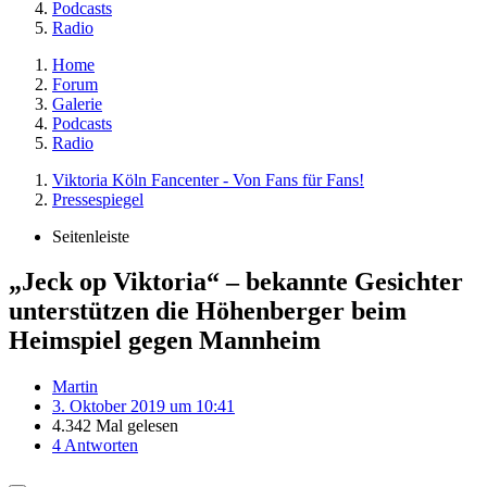
Podcasts
Radio
Home
Forum
Galerie
Podcasts
Radio
Viktoria Köln Fancenter - Von Fans für Fans!
Pressespiegel
Seitenleiste
„Jeck op Viktoria“ – bekannte Gesichter
unterstützen die Höhenberger beim
Heimspiel gegen Mannheim
Martin
3. Oktober 2019 um 10:41
4.342 Mal gelesen
4 Antworten