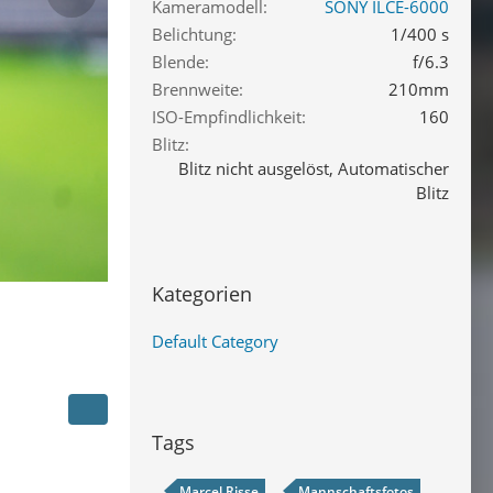
Kameramodell
SONY ILCE-6000
Belichtung
1/400 s
Blende
f/6.3
Brennweite
210mm
ISO-Empfindlichkeit
160
Blitz
Blitz nicht ausgelöst, Automatischer
Blitz
Kategorien
Default Category
Tags
Marcel Risse
Mannschaftsfotos