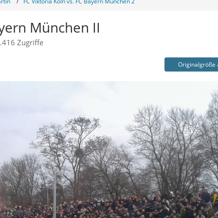
rtin
FC Viktoria Köln vs. FC Bayern München 2
ayern München II
.416 Zugriffe
Originalgröße