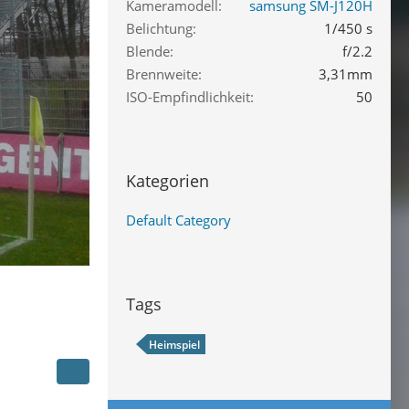
Kameramodell
samsung SM-J120H
Belichtung
1/450 s
Blende
f/2.2
Brennweite
3,31mm
ISO-Empfindlichkeit
50
Kategorien
Default Category
Tags
Heimspiel