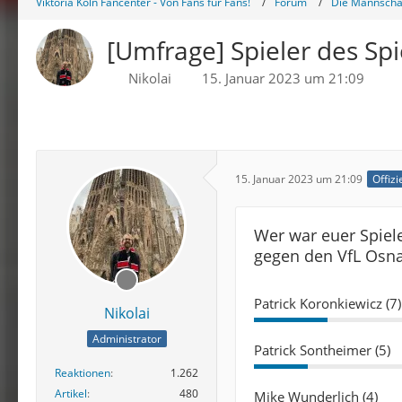
Viktoria Köln Fancenter - Von Fans für Fans!
Forum
Die Mannschaf
[Umfrage] Spieler des Sp
Nikolai
15. Januar 2023 um 21:09
15. Januar 2023 um 21:09
Offizi
Wer war euer Spiele
gegen den VfL Osn
Patrick Koronkiewicz (7)
Nikolai
Administrator
Patrick Sontheimer (5)
Reaktionen
1.262
Artikel
480
Mike Wunderlich (4)