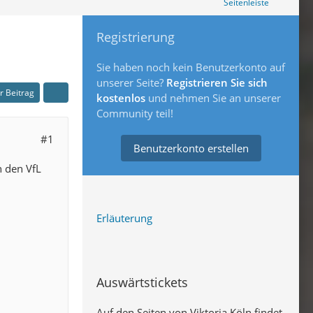
Seitenleiste
Registrierung
Sie haben noch kein Benutzerkonto auf
unserer Seite?
Registrieren Sie sich
er Beitrag
kostenlos
und nehmen Sie an unserer
Community teil!
#1
Benutzerkonto erstellen
n den VfL
Erläuterung
Auswärtstickets
Auf den Seiten von Viktoria Köln findet