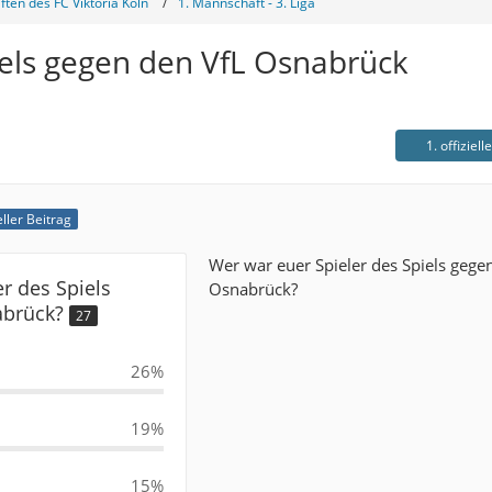
ten des FC Viktoria Köln
1. Mannschaft - 3. Liga
iels gegen den VfL Osnabrück
1. offiziell
eller Beitrag
Wer war euer Spieler des Spiels gege
r des Spiels
Osnabrück?
abrück?
27
26%
19%
15%