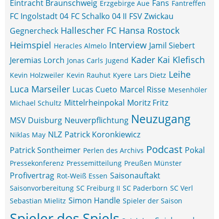
Eintracht Braunschweig
Fans
Erzgebirge Aue
Fantreffen
FC Ingolstadt 04
FC Schalko 04 II
FSV Zwickau
Hallescher FC
Hansa Rostock
Gegnercheck
Heimspiel
Interview
Jamil Siebert
Heracles Almelo
Kader
Kai Klefisch
Jeremias Lorch
Jonas Carls
Jugend
Leihe
Kevin Holzweiler
Kevin Rauhut
Kyere
Lars Dietz
Luca Marseiler
Lucas Cueto
Marcel Risse
Mesenhöler
Mittelrheinpokal
Moritz Fritz
Michael Schultz
Neuzugang
MSV Duisburg
Neuverpflichtung
NLZ
Patrick Koronkiewicz
Niklas May
Podcast
Patrick Sontheimer
Pokal
Perlen des Archivs
Pressekonferenz
Pressemitteilung
Preußen Münster
Profivertrag
Saisonauftakt
Rot-Weiß Essen
Saisonvorbereitung
SC Freiburg II
SC Paderborn
SC Verl
Simon Handle
Sebastian Mielitz
Spieler der Saison
Spieler des Spiels