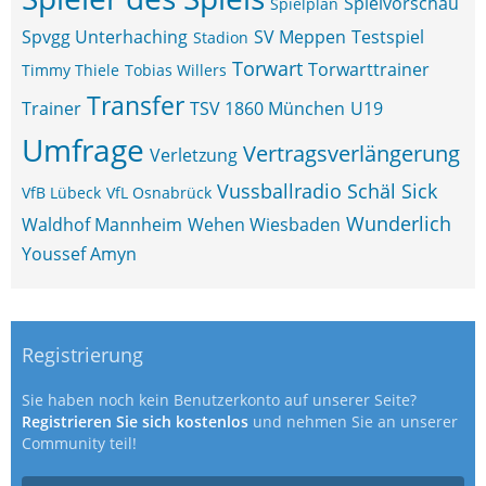
Spielvorschau
Spielplan
Spvgg Unterhaching
SV Meppen
Testspiel
Stadion
Torwart
Torwarttrainer
Timmy Thiele
Tobias Willers
Transfer
Trainer
TSV 1860 München
U19
Umfrage
Vertragsverlängerung
Verletzung
Vussballradio Schäl Sick
VfB Lübeck
VfL Osnabrück
Wunderlich
Waldhof Mannheim
Wehen Wiesbaden
Youssef Amyn
Registrierung
Sie haben noch kein Benutzerkonto auf unserer Seite?
Registrieren Sie sich kostenlos
und nehmen Sie an unserer
Community teil!