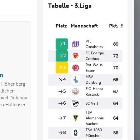
rn
rk Höhenberg
tlichen
Pavel Dotchev
en Hallenser