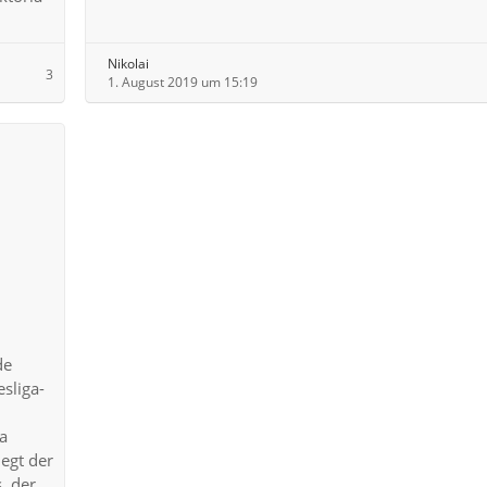
Nikolai
3
1. August 2019 um 15:19
de
sliga-
a
legt der
, der