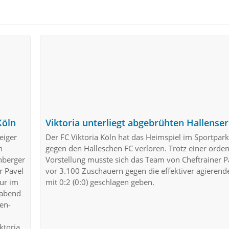
Köln
Viktoria unterliegt abgebrühten Hallense
eiger
Der FC Viktoria Köln hat das Heimspiel im Sportpa
n
gegen den Halleschen FC verloren. Trotz einer orden
nberger
Vorstellung musste sich das Team von Cheftrainer 
r Pavel
vor 3.100 Zuschauern gegen die effektiver agierend
nur im
mit 0:2 (0:0) geschlagen geben.
habend
sen-
ktoria