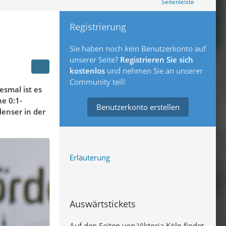
Seitenleiste
Registrierung
Sie haben noch kein Benutzerkonto auf
unserer Seite?
Registrieren Sie sich
kostenlos
und nehmen Sie an unserer
Community teil!
esmal ist es
e 0:1-
Benutzerkonto erstellen
lenser in der
Erläuterung
Auswärtstickets
Auf den Seiten von Viktoria Köln findet