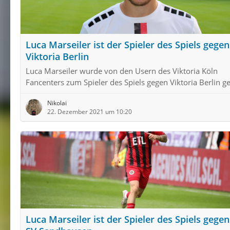
Luca Marseiler ist der Spieler des Spiels gegen
Viktoria Berlin
Luca Marseiler wurde von den Usern des Viktoria Köln
Fancenters zum Spieler des Spiels gegen Viktoria Berlin g
Nikolai
22. Dezember 2021 um 10:20
Luca Marseiler ist der Spieler des Spiels gege