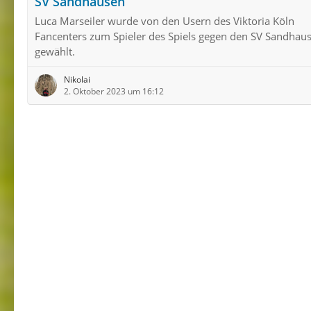
SV Sandhausen
Luca Marseiler wurde von den Usern des Viktoria Köln
Fancenters zum Spieler des Spiels gegen den SV Sandhau
gewählt.
Nikolai
2. Oktober 2023 um 16:12