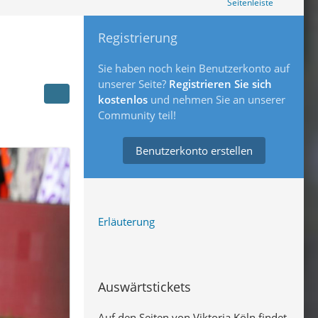
Seitenleiste
Registrierung
Sie haben noch kein Benutzerkonto auf
unserer Seite?
Registrieren Sie sich
kostenlos
und nehmen Sie an unserer
Community teil!
Benutzerkonto erstellen
Erläuterung
Auswärtstickets
Auf den Seiten von Viktoria Köln findet