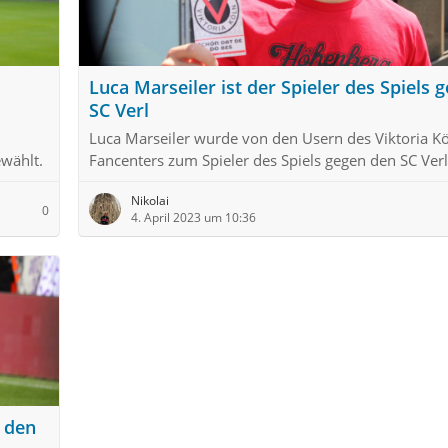
Luca Marseiler ist der Spieler des Spiels 
SC Verl
Luca Marseiler wurde von den Usern des Viktoria K
ewählt.
Fancenters zum Spieler des Spiels gegen den SC Verl
Nikolai
0
4. April 2023 um 10:36
n den