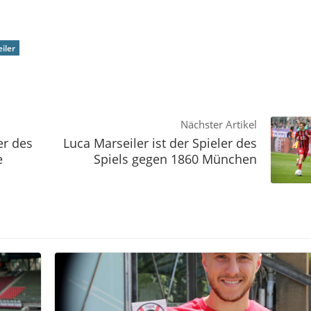
iler
Nächster Artikel
er des
Luca Marseiler ist der Spieler des
e
Spiels gegen 1860 München