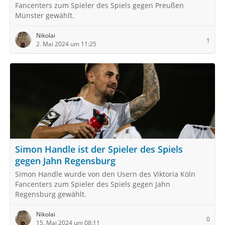
Fancenters zum Spieler des Spiels gegen Preußen
Münster gewählt.
Nikolai
1
2. Mai 2024 um 11:25
Simon Handle ist der Spieler des Spiels
gegen Jahn Regensburg
Simon Handle wurde von den Usern des Viktoria Köln
Fancenters zum Spieler des Spiels gegen Jahn
Regensburg gewählt.
Nikolai
0
15. Mai 2024 um 08:11