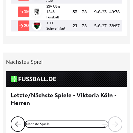
Nächstes Spiel