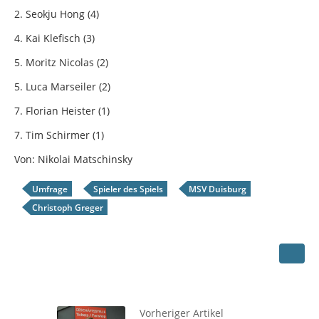
2. Seokju Hong (4)
4. Kai Klefisch (3)
5. Moritz Nicolas (2)
5. Luca Marseiler (2)
7. Florian Heister (1)
7. Tim Schirmer (1)
Von: Nikolai Matschinsky
Umfrage
Spieler des Spiels
MSV Duisburg
Christoph Greger
Vorheriger Artikel