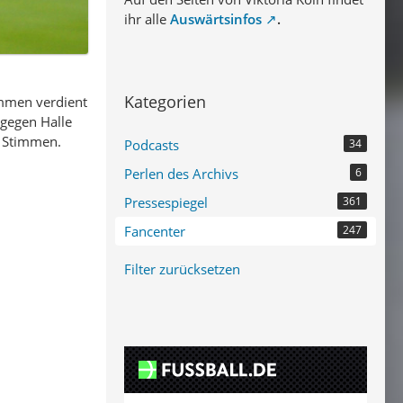
ihr alle
Auswärtsinfos
.
Kategorien
ommen verdient
 gegen Halle
r Stimmen.
Podcasts
34
Perlen des Archivs
6
Pressespiegel
361
Fancenter
247
Filter zurücksetzen