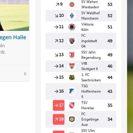
gegen Halle
öln
lt.
0