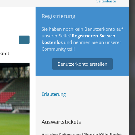
Seitenleiste
Registrierung
Sie haben noch kein Benutzerkonto auf
unserer Seite?
Registrieren Sie sich
kostenlos
und nehmen Sie an unserer
Community teil!
ählt.
Benutzerkonto erstellen
Erläuterung
Auswärtstickets
Auf den Seiten von Viktoria Köln findet