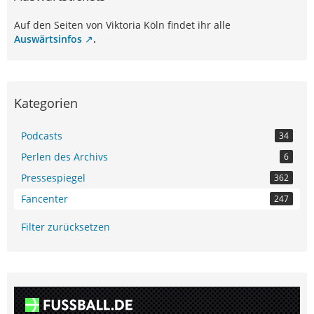
Auf den Seiten von Viktoria Köln findet ihr alle
Auswärtsinfos
.
Kategorien
Podcasts
34
Perlen des Archivs
6
Pressespiegel
362
Fancenter
247
Filter zurücksetzen