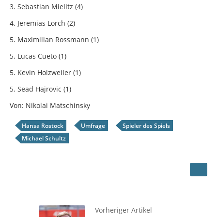
3. Sebastian Mielitz (4)
4. Jeremias Lorch (2)
5. Maximilian Rossmann (1)
5. Lucas Cueto (1)
5. Kevin Holzweiler (1)
5. Sead Hajrovic (1)
Von: Nikolai Matschinsky
Hansa Rostock
Umfrage
Spieler des Spiels
Michael Schultz
Vorheriger Artikel