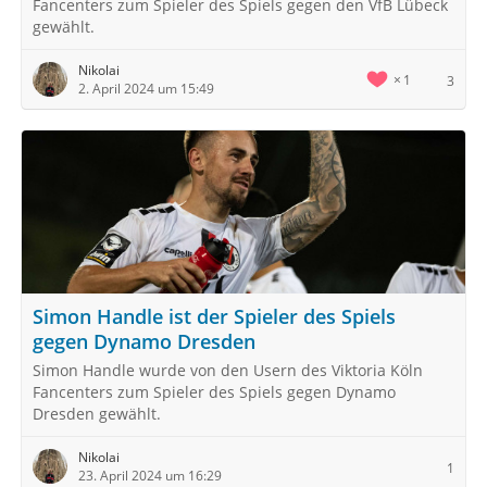
Fancenters zum Spieler des Spiels gegen den VfB Lübeck
gewählt.
Nikolai
1
3
2. April 2024 um 15:49
Simon Handle ist der Spieler des Spiels
gegen Dynamo Dresden
Simon Handle wurde von den Usern des Viktoria Köln
Fancenters zum Spieler des Spiels gegen Dynamo
Dresden gewählt.
Nikolai
1
23. April 2024 um 16:29