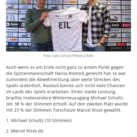
Foto: Julia Schulz/Viktoria Köln
Auch wenn es am Ende nicht ganz zu einem Punkt gegen
die Spitzenmannschaft Hansa Rostock gereicht hat, so war
zumindest die Abwehrleistung über weite Strecken des
Spiels ordentlich. Rostock konnte sich nicht viele Chancen
im Laufe des Spiels erarbeiten. Einen starke Leistung
brachte insbesondere Winterneuzugang Michael Schultz,
der 38 % der Stimmen erhielt. Auf den zweiten Platz wurde
mit 23 % der Stimmen Torschütze Marcel Risse gewählt.
1. Michael Schultz (10 Stimmen)
2. Marcel Risse (6)