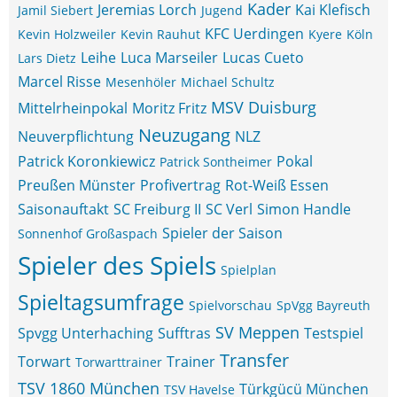
Kader
Jeremias Lorch
Kai Klefisch
Jamil Siebert
Jugend
KFC Uerdingen
Kevin Holzweiler
Kevin Rauhut
Kyere
Köln
Leihe
Luca Marseiler
Lucas Cueto
Lars Dietz
Marcel Risse
Mesenhöler
Michael Schultz
MSV Duisburg
Mittelrheinpokal
Moritz Fritz
Neuzugang
Neuverpflichtung
NLZ
Patrick Koronkiewicz
Pokal
Patrick Sontheimer
Preußen Münster
Profivertrag
Rot-Weiß Essen
Saisonauftakt
SC Freiburg II
SC Verl
Simon Handle
Spieler der Saison
Sonnenhof Großaspach
Spieler des Spiels
Spielplan
Spieltagsumfrage
Spielvorschau
SpVgg Bayreuth
SV Meppen
Spvgg Unterhaching
Sufftras
Testspiel
Transfer
Torwart
Trainer
Torwarttrainer
TSV 1860 München
Türkgücü München
TSV Havelse