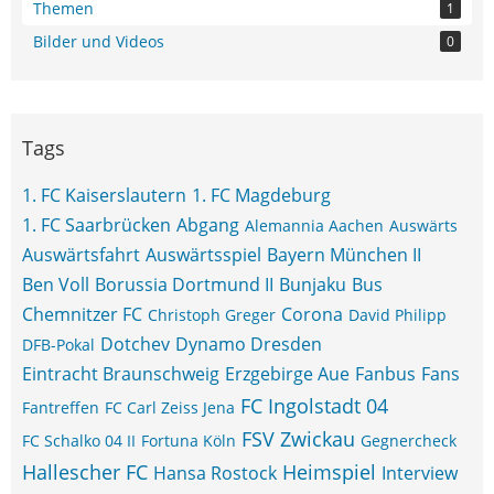
Themen
1
Bilder und Videos
0
Tags
1. FC Kaiserslautern
1. FC Magdeburg
1. FC Saarbrücken
Abgang
Alemannia Aachen
Auswärts
Auswärtsfahrt
Auswärtsspiel
Bayern München II
Ben Voll
Borussia Dortmund II
Bunjaku
Bus
Chemnitzer FC
Corona
Christoph Greger
David Philipp
Dotchev
Dynamo Dresden
DFB-Pokal
Eintracht Braunschweig
Erzgebirge Aue
Fanbus
Fans
FC Ingolstadt 04
Fantreffen
FC Carl Zeiss Jena
FSV Zwickau
FC Schalko 04 II
Fortuna Köln
Gegnercheck
Hallescher FC
Heimspiel
Hansa Rostock
Interview