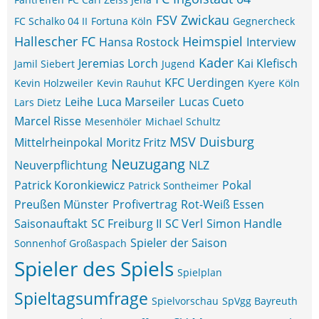
FSV Zwickau
FC Schalko 04 II
Fortuna Köln
Gegnercheck
Hallescher FC
Heimspiel
Hansa Rostock
Interview
Kader
Jeremias Lorch
Kai Klefisch
Jamil Siebert
Jugend
KFC Uerdingen
Kevin Holzweiler
Kevin Rauhut
Kyere
Köln
Leihe
Luca Marseiler
Lucas Cueto
Lars Dietz
Marcel Risse
Mesenhöler
Michael Schultz
MSV Duisburg
Mittelrheinpokal
Moritz Fritz
Neuzugang
Neuverpflichtung
NLZ
Patrick Koronkiewicz
Pokal
Patrick Sontheimer
Preußen Münster
Profivertrag
Rot-Weiß Essen
Saisonauftakt
SC Freiburg II
SC Verl
Simon Handle
Spieler der Saison
Sonnenhof Großaspach
Spieler des Spiels
Spielplan
Spieltagsumfrage
Spielvorschau
SpVgg Bayreuth