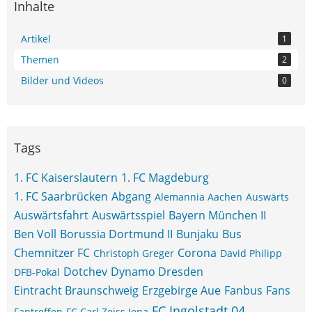
Inhalte
Artikel
1
Themen
2
Bilder und Videos
0
Tags
1. FC Kaiserslautern
1. FC Magdeburg
1. FC Saarbrücken
Abgang
Alemannia Aachen
Auswärts
Auswärtsfahrt
Auswärtsspiel
Bayern München II
Ben Voll
Borussia Dortmund II
Bunjaku
Bus
Chemnitzer FC
Corona
Christoph Greger
David Philipp
Dotchev
Dynamo Dresden
DFB-Pokal
Eintracht Braunschweig
Erzgebirge Aue
Fanbus
Fans
FC Ingolstadt 04
Fantreffen
FC Carl Zeiss Jena