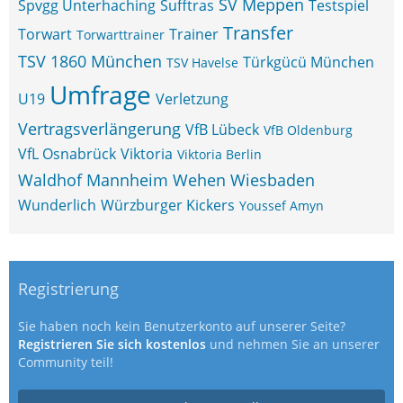
SV Meppen
Spvgg Unterhaching
Sufftras
Testspiel
Transfer
Torwart
Trainer
Torwarttrainer
TSV 1860 München
Türkgücü München
TSV Havelse
Umfrage
U19
Verletzung
Vertragsverlängerung
VfB Lübeck
VfB Oldenburg
VfL Osnabrück
Viktoria
Viktoria Berlin
Waldhof Mannheim
Wehen Wiesbaden
Wunderlich
Würzburger Kickers
Youssef Amyn
Registrierung
Sie haben noch kein Benutzerkonto auf unserer Seite?
Registrieren Sie sich kostenlos
und nehmen Sie an unserer
Community teil!