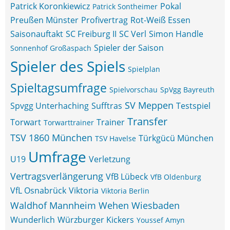
Patrick Koronkiewicz
Pokal
Patrick Sontheimer
Preußen Münster
Profivertrag
Rot-Weiß Essen
Saisonauftakt
SC Freiburg II
SC Verl
Simon Handle
Spieler der Saison
Sonnenhof Großaspach
Spieler des Spiels
Spielplan
Spieltagsumfrage
Spielvorschau
SpVgg Bayreuth
SV Meppen
Spvgg Unterhaching
Sufftras
Testspiel
Transfer
Torwart
Trainer
Torwarttrainer
TSV 1860 München
Türkgücü München
TSV Havelse
Umfrage
U19
Verletzung
Vertragsverlängerung
VfB Lübeck
VfB Oldenburg
VfL Osnabrück
Viktoria
Viktoria Berlin
Waldhof Mannheim
Wehen Wiesbaden
Wunderlich
Würzburger Kickers
Youssef Amyn