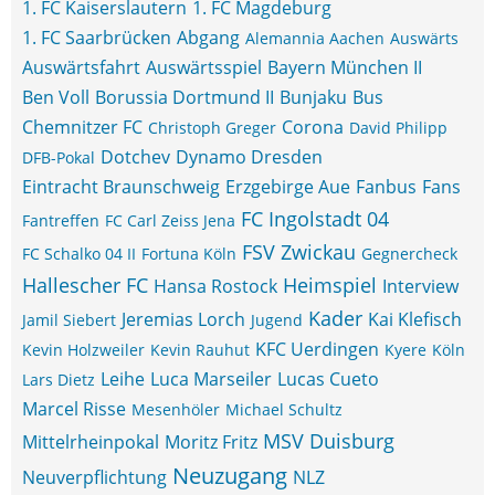
1. FC Kaiserslautern
1. FC Magdeburg
1. FC Saarbrücken
Abgang
Alemannia Aachen
Auswärts
Auswärtsfahrt
Auswärtsspiel
Bayern München II
Ben Voll
Borussia Dortmund II
Bunjaku
Bus
Chemnitzer FC
Corona
Christoph Greger
David Philipp
Dotchev
Dynamo Dresden
DFB-Pokal
Eintracht Braunschweig
Erzgebirge Aue
Fanbus
Fans
FC Ingolstadt 04
Fantreffen
FC Carl Zeiss Jena
FSV Zwickau
FC Schalko 04 II
Fortuna Köln
Gegnercheck
Hallescher FC
Heimspiel
Hansa Rostock
Interview
Kader
Jeremias Lorch
Kai Klefisch
Jamil Siebert
Jugend
KFC Uerdingen
Kevin Holzweiler
Kevin Rauhut
Kyere
Köln
Leihe
Luca Marseiler
Lucas Cueto
Lars Dietz
Marcel Risse
Mesenhöler
Michael Schultz
MSV Duisburg
Mittelrheinpokal
Moritz Fritz
Neuzugang
Neuverpflichtung
NLZ