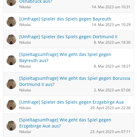
Osnabrück aus?
Nikolai
14. Mai 2023 um 10:31
[Umfrage] Spieler des Spiels gegen Bayreuth
Nikolai
14. Mai 2023 um 10:29
[Umfrage] Spieler des Spiels gegen Dortmund II
Nikolai
8. Mai 2023 um 18:30
[Spieltagsumfrage] Wie geht das Spiel gegen
Bayreuth aus?
Nikolai
8. Mai 2023 um 18:27
[Spieltagsumfrage] Wie geht das Spiel gegen Borussia
Dortmund II aus?
Nikolai
2. Mai 2023 um 07:06
[Umfrage] Spieler des Spiels gegen Erzgebirge Aue
Nikolai
29. April 2023 um 22:36
[Spieltagsumfrage] Wie geht das Spiel gegen
Erzgebirge Aue aus?
Nikolai
23. April 2023 um 07:11