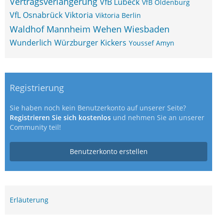
Vertragsverlängerung
VfB Lübeck
VfB Oldenburg
VfL Osnabrück
Viktoria
Viktoria Berlin
Waldhof Mannheim
Wehen Wiesbaden
Wunderlich
Würzburger Kickers
Youssef Amyn
Registrierung
Sie haben noch kein Benutzerkonto auf unserer Seite?
Registrieren Sie sich kostenlos
und nehmen Sie an unserer
Community teil!
Benutzerkonto erstellen
Erläuterung