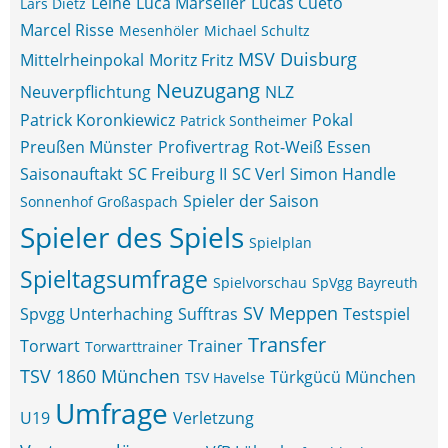
Leihe
Luca Marseiler
Lucas Cueto
Lars Dietz
Marcel Risse
Mesenhöler
Michael Schultz
MSV Duisburg
Mittelrheinpokal
Moritz Fritz
Neuzugang
Neuverpflichtung
NLZ
Patrick Koronkiewicz
Pokal
Patrick Sontheimer
Preußen Münster
Profivertrag
Rot-Weiß Essen
Saisonauftakt
SC Freiburg II
SC Verl
Simon Handle
Spieler der Saison
Sonnenhof Großaspach
Spieler des Spiels
Spielplan
Spieltagsumfrage
Spielvorschau
SpVgg Bayreuth
SV Meppen
Spvgg Unterhaching
Sufftras
Testspiel
Transfer
Torwart
Trainer
Torwarttrainer
TSV 1860 München
Türkgücü München
TSV Havelse
Umfrage
U19
Verletzung