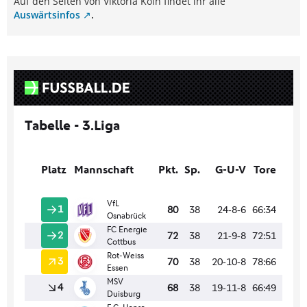
Auf den Seiten von Viktoria Köln findet ihr alle
Auswärtsinfos
.