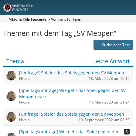
Viktoria Köln Fancenter - Von Fans für Fans!
Themen mit dem Tag „SV Meppen“
Suche nach Tags
Thema
Letzte Antwort
[Umfrage] Spieler des Spiels gegen den SV Meppen
Nikolai
18. März 2023 um 10:15
[Spieltagsumfrage] Wie geht das Spiel gegen den SV
Meppen aus?
Nikolai
14. März 2023 um 21:24
[Umfrage] Spieler des Spiels gegen den SV Meppen
Nikolai
19. September 2022 um 08:50
[Spieltagsumfrage] Wie geht das Spiel gegen den
3