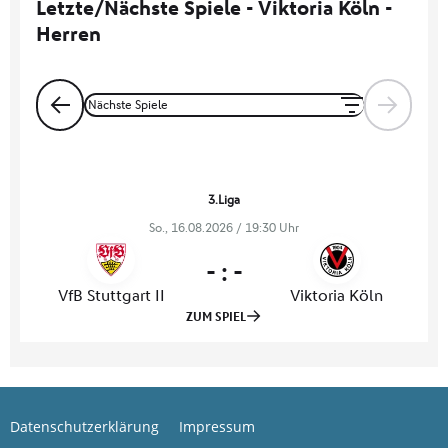
Datenschutzerklärung
Impressum