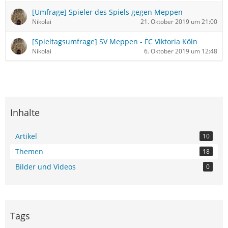
[Umfrage] Spieler des Spiels gegen Meppen
Nikolai
21. Oktober 2019 um 21:00
[Spieltagsumfrage] SV Meppen - FC Viktoria Köln
Nikolai
6. Oktober 2019 um 12:48
Inhalte
Artikel
10
Themen
18
Bilder und Videos
0
Tags