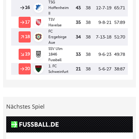
Nächstes Spiel