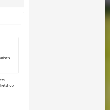
atisch.
ets
cketshop