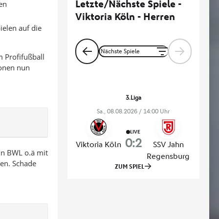
ren
elen auf die
 Profifußball
ionen nun
in BWL o.ä mit
hen. Schade