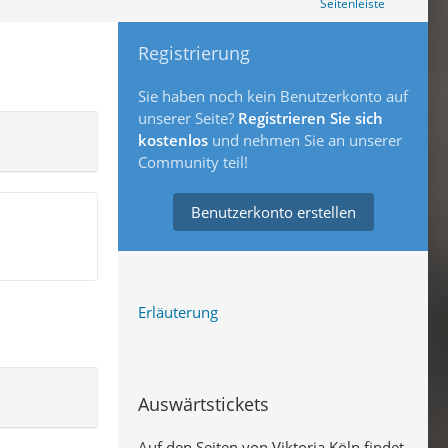
Seitenleiste
Registrierung
Sie haben noch kein Benutzerkonto auf
unserer Seite?
Registrieren Sie sich
kostenlos
und nehmen Sie an unserer
Community teil!
Benutzerkonto erstellen
Erläuterung
Auswärtstickets
Auf den Seiten von Viktoria Köln findet