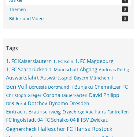
Artikel
4
Themen
0
Bilder und Videos
0
Tags
1. FC Kaiserslautern
1. FC Magdeburg
1. FC Köln
1. FC Saarbrücken
Abgang
1. Mannschaft
Andreas Rettig
Auswärtsfahrt
Auswärtsspiel
Bayern München II
Ben Voll
Bunjaku
Chemnitzer FC
Borussia Dortmund II
Corona
David Philipp
Christoph Greger
Dauerkarten
Dotchev
Dynamo Dresden
DFB-Pokal
Eintracht Braunschweig
Fans
Erzgebirge Aue
Fantreffen
FC Ingolstadt 04
FC Schalko 04 II
FSV Zwickau
Hallescher FC
Hansa Rostock
Gegnercheck