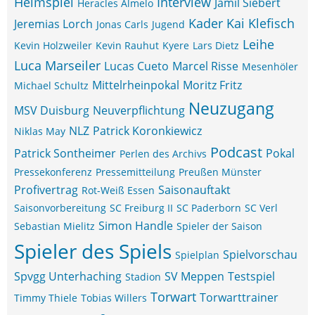
Heimspiel
Interview
Jamil Siebert
Heracles Almelo
Kader
Kai Klefisch
Jeremias Lorch
Jonas Carls
Jugend
Leihe
Kevin Holzweiler
Kevin Rauhut
Kyere
Lars Dietz
Luca Marseiler
Lucas Cueto
Marcel Risse
Mesenhöler
Mittelrheinpokal
Moritz Fritz
Michael Schultz
Neuzugang
MSV Duisburg
Neuverpflichtung
NLZ
Patrick Koronkiewicz
Niklas May
Podcast
Patrick Sontheimer
Pokal
Perlen des Archivs
Pressekonferenz
Pressemitteilung
Preußen Münster
Profivertrag
Saisonauftakt
Rot-Weiß Essen
Saisonvorbereitung
SC Freiburg II
SC Paderborn
SC Verl
Simon Handle
Sebastian Mielitz
Spieler der Saison
Spieler des Spiels
Spielvorschau
Spielplan
Spvgg Unterhaching
SV Meppen
Testspiel
Stadion
Torwart
Torwarttrainer
Timmy Thiele
Tobias Willers