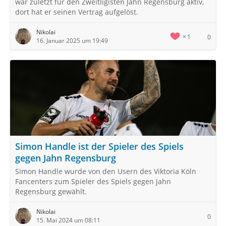
war zuletzt für den Zweitligisten Jahn Regensburg aktiv,
dort hat er seinen Vertrag aufgelöst.
Nikolai
1
0
16. Januar 2025 um 19:49
Simon Handle ist der Spieler des Spiels
gegen Jahn Regensburg
Simon Handle wurde von den Usern des Viktoria Köln
Fancenters zum Spieler des Spiels gegen Jahn
Regensburg gewählt.
Nikolai
0
15. Mai 2024 um 08:11