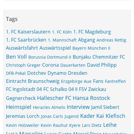
Tags
1. FC Kaiserslautern
1. FC Magdeburg
1. FC Köln
1. FC Saarbrücken
Abgang
1. Mannschaft
Andreas Rettig
Auswärtsfahrt
Auswärtsspiel
Bayern München II
Ben Voll
Bunjaku
Chemnitzer FC
Borussia Dortmund II
Corona
David Philipp
Christoph Greger
Dauerkarten
Dotchev
Dynamo Dresden
DFB-Pokal
Eintracht Braunschweig
Fans
Erzgebirge Aue
Fantreffen
FC Ingolstadt 04
FC Schalko 04 II
FSV Zwickau
Hallescher FC
Hansa Rostock
Gegnercheck
Heimspiel
Interview
Jamil Siebert
Heracles Almelo
Kader
Kai Klefisch
Jeremias Lorch
Jonas Carls
Jugend
Leihe
Kevin Holzweiler
Kevin Rauhut
Kyere
Lars Dietz
Luca Marseiler