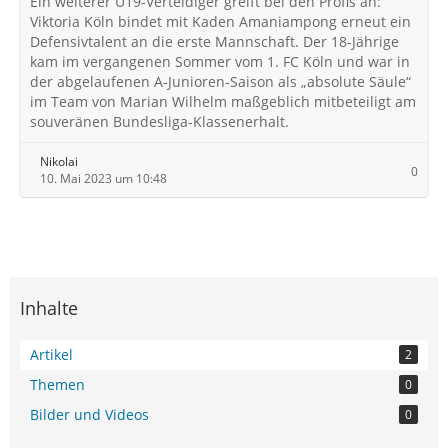
Ein weiterer U19-Verteidiger greift bei den Profis an:
Viktoria Köln bindet mit Kaden Amaniampong erneut ein
Defensivtalent an die erste Mannschaft. Der 18-Jährige
kam im vergangenen Sommer vom 1. FC Köln und war in
der abgelaufenen A-Junioren-Saison als „absolute Säule“
im Team von Marian Wilhelm maßgeblich mitbeteiligt am
souveränen Bundesliga-Klassenerhalt.
Nikolai
0
10. Mai 2023 um 10:48
Inhalte
Artikel
2
Themen
0
Bilder und Videos
0