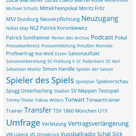
Lucas Cueto
Marcel Risse
Mesenhöler
Mittelrheinpokal
Moritz Fritz
Michael Schultz
Neuzugang
MSV Duisburg
Neuverpflichtung
NLZ
Patrick Koronkiewicz
Niklas May
Podcast
Patrick Sontheimer
Pokal
Perlen des Archivs
Pressekonferenz
Pressemitteilung
Preußen Münster
Profivertrag
Saisonauftakt
Rot-Weiß Essen
Saisonvorbereitung
SC Freiburg II
SC Paderborn
SC Verl
Simon Handle
Sebastian Mielitz
Spieler der Saison
Spieler des Spiels
Spielvorschau
Spielplan
Spvgg Unterhaching
SV Meppen
Testspiel
Stadion
Torwart
Torwarttrainer
Timmy Thiele
Tobias Willers
Transfer
Trainer
TSV 1860 München
U19
Umfrage
Vertragsverlängerung
Verletzung
Vussballradio Schäl Sick
VfB Lübeck
VfL Osnabrück