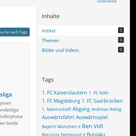
Seitenleiste
Inhalte
Artikel
5
Suche nach Tags
Themen
0
Bilder und Videos
0
Tags
1. FC Kaiserslautern
1. FC Köln
sliga
1. FC Magdeburg
1. FC Saarbrücken
igenen
Abgang
1. Mannschaft
Andreas Rettig
undesliga
ansferphase
Auswärtsfahrt
Auswärtsspiel
en beide
Ben Voll
Bayern München II
Bunjaku
Borussia Dortmund II