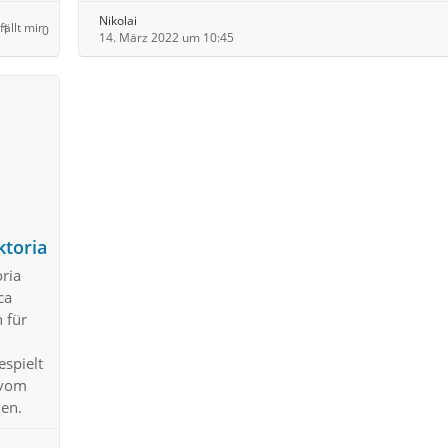
Nikolai
1
0
14. März 2022 um 10:45
ktoria
ria
ca
 für
espielt
 vom
hen.