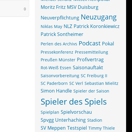
Moritz Fritz
MSV Duisburg
0
Neuzugang
Neuverpflichtung
NLZ
Patrick Koronkiewicz
Niklas May
Patrick Sontheimer
Podcast
Pokal
Perlen des Archivs
Pressekonferenz
Pressemitteilung
Profivertrag
Preußen Münster
Saisonauftakt
Rot-Weiß Essen
Saisonvorbereitung
SC Freiburg II
SC Paderborn
SC Verl
Sebastian Mielitz
Simon Handle
Spieler der Saison
Spieler des Spiels
Spielvorschau
Spielplan
Spvgg Unterhaching
Stadion
SV Meppen
Testspiel
Timmy Thiele