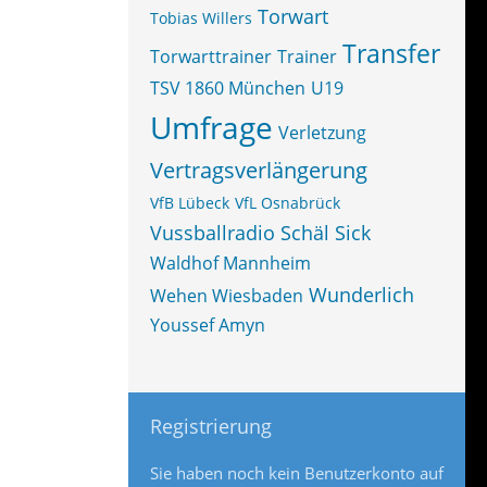
Torwart
Tobias Willers
Transfer
Torwarttrainer
Trainer
TSV 1860 München
U19
Umfrage
Verletzung
Vertragsverlängerung
VfB Lübeck
VfL Osnabrück
Vussballradio Schäl Sick
Waldhof Mannheim
Wunderlich
Wehen Wiesbaden
Youssef Amyn
Registrierung
Sie haben noch kein Benutzerkonto auf