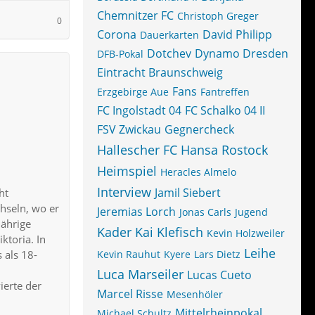
Chemnitzer FC
Christoph Greger
0
Corona
David Philipp
Dauerkarten
Dotchev
Dynamo Dresden
DFB-Pokal
Eintracht Braunschweig
Fans
Erzgebirge Aue
Fantreffen
FC Ingolstadt 04
FC Schalko 04 II
FSV Zwickau
Gegnercheck
Hallescher FC
Hansa Rostock
Heimspiel
Heracles Almelo
Interview
Jamil Siebert
ht
hseln, wo er
Jeremias Lorch
Jonas Carls
Jugend
jährige
Kader
Kai Klefisch
Kevin Holzweiler
ktoria. In
Leihe
 als 18-
Kevin Rauhut
Kyere
Lars Dietz
Luca Marseiler
Lucas Cueto
ierte der
Marcel Risse
Mesenhöler
Mittelrheinpokal
Michael Schultz