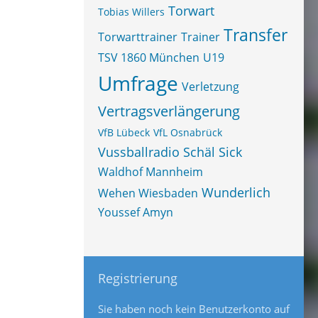
Torwart
Tobias Willers
Transfer
Torwarttrainer
Trainer
TSV 1860 München
U19
Umfrage
Verletzung
Vertragsverlängerung
VfB Lübeck
VfL Osnabrück
Vussballradio Schäl Sick
Waldhof Mannheim
Wunderlich
Wehen Wiesbaden
Youssef Amyn
Registrierung
Sie haben noch kein Benutzerkonto auf