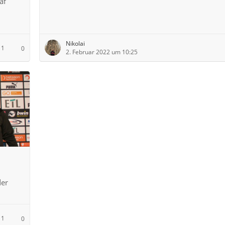
af
Nikolai
1
0
2. Februar 2022 um 10:25
der
1
0