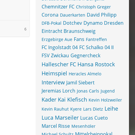
Chemnitzer FC
Christoph Greger
Corona
David Philipp
Dauerkarten
Dotchev
Dynamo Dresden
DFB-Pokal
6
Eintracht Braunschweig
Fans
Erzgebirge Aue
Fantreffen
FC Ingolstadt 04
FC Schalko 04 II
FSV Zwickau
Gegnercheck
Hallescher FC
Hansa Rostock
Heimspiel
Heracles Almelo
Interview
Jamil Siebert
Jeremias Lorch
Jonas Carls
Jugend
Kader
Kai Klefisch
Kevin Holzweiler
Leihe
Kevin Rauhut
Kyere
Lars Dietz
Luca Marseiler
Lucas Cueto
Marcel Risse
Mesenhöler
Mittelrheinpokal
Michael Schultz