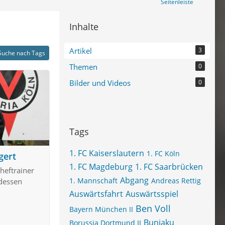
Seitenleiste
Inhalte
Artikel
3
Suche nach Tags
Themen
0
Bilder und Videos
0
Tags
1. FC Kaiserslautern
1. FC Köln
gert
1. FC Magdeburg
1. FC Saarbrücken
Cheftrainer
Abgang
1. Mannschaft
Andreas Rettig
 dessen
Auswärtsfahrt
Auswärtsspiel
Ben Voll
Bayern München II
Bunjaku
Borussia Dortmund II