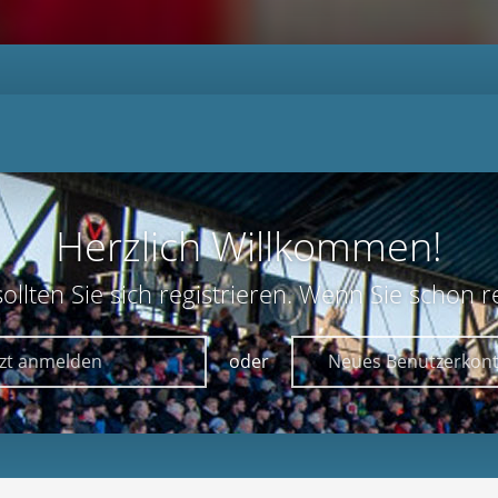
Herzlich Willkommen!
lten Sie sich registrieren. Wenn Sie schon reg
tzt anmelden
oder
Neues Benutzerkont