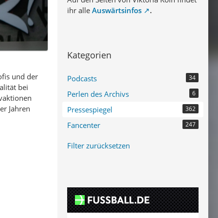
ihr alle
Auswärtsinfos
.
Kategorien
ofis und der
Podcasts
34
lität bei
Perlen des Archivs
6
ivaktionen
ier Jahren
Pressespiegel
362
Fancenter
247
Filter zurücksetzen