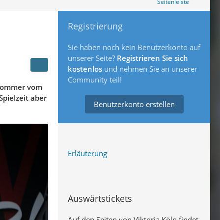
Seitenleiste
Registrierung
Sie haben noch kein Benutzerkonto auf
unserer Seite?
Registrieren Sie sich
kostenlos
und nehmen Sie an unserer
Community teil!
m Sommer vom
pielzeit aber
Benutzerkonto erstellen
Erläuterung
Auswärtstickets
Auf den Seiten von Viktoria Köln findet