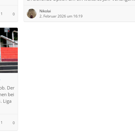
Nikolai
1
0
2. Februar 2026 um 16:19
b
kob. Der
nen bei
. Liga
1
0