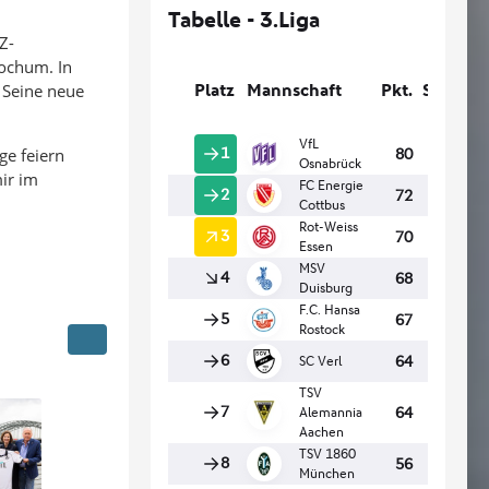
Z-
Bochum. In
. Seine neue
ge feiern
ir im