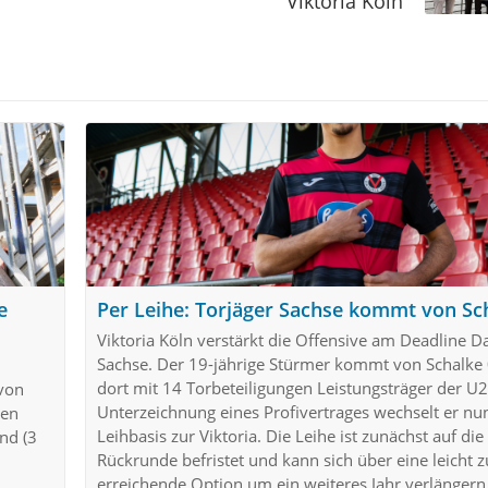
Viktoria Köln
e
Per Leihe: Torjäger Sachse kommt von Sc
Viktoria Köln verstärkt die Offensive am Deadline D
Sachse. Der 19-jährige Stürmer kommt von Schalke 
dort mit 14 Torbeteiligungen Leistungsträger der U
 von
Unterzeichnung eines Profivertrages wechselt er nu
nen
Leihbasis zur Viktoria. Die Leihe ist zunächst auf di
nd (3
Rückrunde befristet und kann sich über eine leicht z
erreichende Option um ein weiteres Jahr verlängern