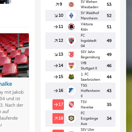
halke
ay mit Jakob
04 und ist
23. Nach der
n auf
e laufende
u
.