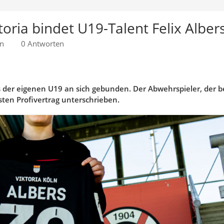
toria bindet U19-Talent Felix Alber
en
0 Antworten
us der eigenen U19 an sich gebunden. Der Abwehrspieler, der be
sten Profivertrag unterschrieben.