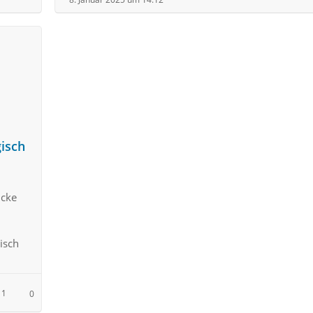
gisch
icke
i
isch
1
0