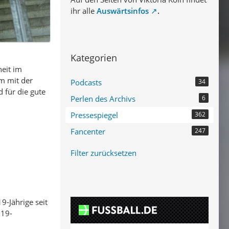
ihr alle
Auswärtsinfos
.
Kategorien
heit im
m mit der
Podcasts
34
d für die gute
Perlen des Archivs
6
Pressespiegel
362
Fancenter
247
Filter zurücksetzen
9-Jährige seit
U19-