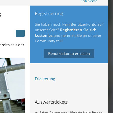
Seitenleiste
s
Registrierung
Sie haben noch kein Benutzerkonto auf
unserer Seite?
Registrieren Sie sich
kostenlos
und nehmen Sie an unserer
Community teil!
reits seit der
Benutzerkonto erstellen
Erläuterung
Auswärtstickets
Auf den Seiten von Viktoria Köln findet