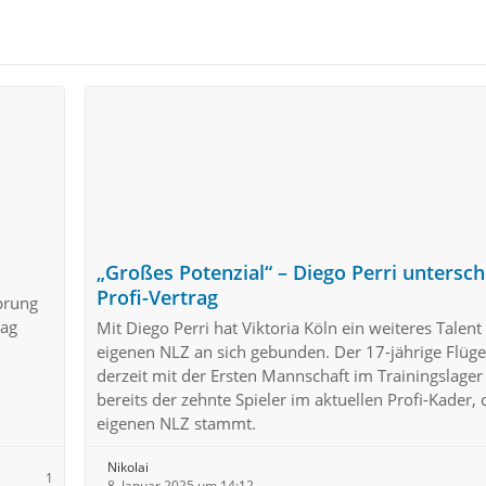
„Großes Potenzial“ – Diego Perri untersch
Profi-Vertrag
Sprung
rag
Mit Diego Perri hat Viktoria Köln ein weiteres Talen
eigenen NLZ an sich gebunden. Der 17-jährige Flügel
derzeit mit der Ersten Mannschaft im Trainingslager 
bereits der zehnte Spieler im aktuellen Profi-Kader,
eigenen NLZ stammt.
Nikolai
1
8. Januar 2025 um 14:12