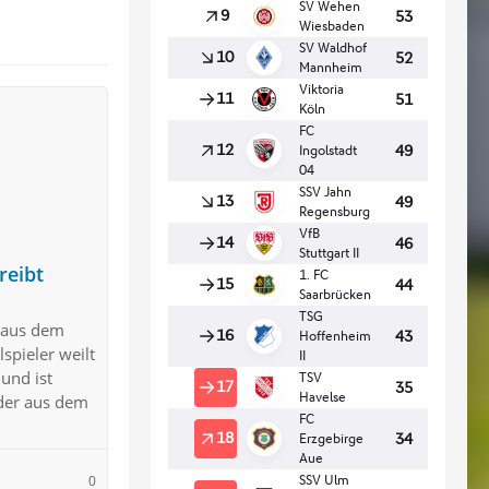
reibt
t aus dem
spieler weilt
und ist
 der aus dem
0