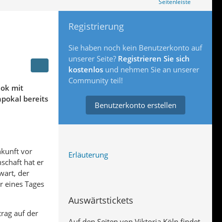
Seitenleiste
Registrierung
Sie haben noch kein Benutzerkonto auf
unserer Seite?
Registrieren Sie sich
kostenlos
und nehmen Sie an unserer
Community teil!
iok mit
pokal bereits
Benutzerkonto erstellen
nkunft vor
Erläuterung
schaft hat er
wart, der
r eines Tages
Auswärtstickets
rag auf der
Auf den Seiten von Viktoria Köln findet