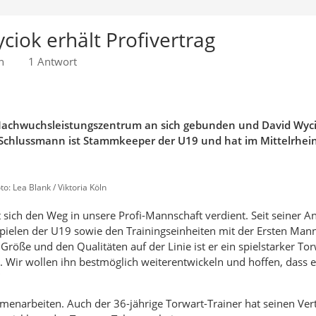
ciok erhält Profivertrag
n
1 Antwort
n Nachwuchsleistungszentrum an sich gebunden und David Wyc
e Schlussmann ist Stammkeeper der U19 und hat im Mittelrhein
to: Lea Blank / Viktoria Köln
at sich den Weg in unsere Profi-Mannschaft verdient. Seit seiner A
 Spielen der U19 sowie den Trainingseinheiten mit der Ersten Mann
Größe und den Qualitäten auf der Linie ist er ein spielstarker Tor
t. Wir wollen ihn bestmöglich weiterentwickeln und hoffen, dass e
enarbeiten. Auch der 36-jährige Torwart-Trainer hat seinen Vert