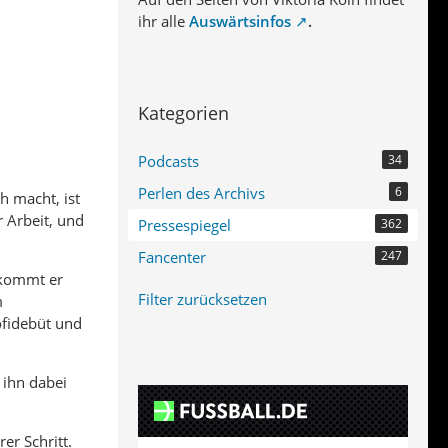
ihr alle
Auswärtsinfos
.
Kategorien
Podcasts
34
Perlen des Archivs
6
h macht, ist
r Arbeit, und
Pressespiegel
362
Fancenter
247
 kommt er
Filter zurücksetzen
m
rofidebüt und
 ihn dabei
er Schritt.