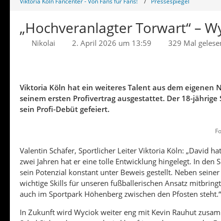
Viktoria Köln Fancenter - Von Fans für Fans!
Pressespiegel
„Hochveranlagter Torwart“ – Wy
Nikolai
2. April 2026 um 13:59
329 Mal gelese
Viktoria Köln hat ein weiteres Talent aus dem eigene
seinem ersten Profivertrag ausgestattet. Der 18-jährig
sein Profi-Debüt gefeiert.
Fo
Valentin Schäfer, Sportlicher Leiter Viktoria Köln: „David h
zwei Jahren hat er eine tolle Entwicklung hingelegt. In den
sein Potenzial konstant unter Beweis gestellt. Neben seiner 
wichtige Skills für unseren fußballerischen Ansatz mitbring
auch im Sportpark Höhenberg zwischen den Pfosten steht.“
In Zukunft wird Wyciok weiter eng mit Kevin Rauhut zusamm