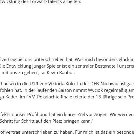
ntwicklung des Torwart-Talents arbeiten.
fivertrag bei uns unterschrieben hat. Was mich besonders glücklic
 Entwicklung junger Spieler ist ein zentraler Bestandteil unsere
 mit uns zu gehen“, so Kevin Rauhut.
ausen in die U19 von Viktoria Köln. In der DFB-Nachwuchsliga
empfohlen hat. In der laufenden Saison nimmt Wyciok regelmäßig a
iga-Kader. Im FVM-Pokalachtelfinale feierte der 18-Jährige sein P
fekt in unser Profil und hat ein klares Ziel vor Augen. Wir werden
chritt für Schritt auf den Platz bringen kann.“
rofivertrag unterschrieben zu haben. Für mich ist das ein besonder