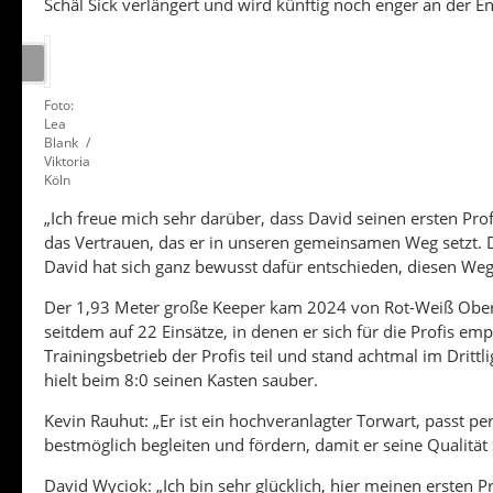
Schäl Sick verlängert und wird künftig noch enger an der E
Foto:
Lea
Blank /
Viktoria
Köln
„Ich freue mich sehr darüber, dass David seinen ersten Pro
das Vertrauen, das er in unseren gemeinsamen Weg setzt. Die
David hat sich ganz bewusst dafür entschieden, diesen Weg
Der 1,93 Meter große Keeper kam 2024 von Rot-Weiß Oberh
seitdem auf 22 Einsätze, in denen er sich für die Profis 
Trainingsbetrieb der Profis teil und stand achtmal im Drittl
hielt beim 8:0 seinen Kasten sauber.
Kevin Rauhut: „Er ist ein hochveranlagter Torwart, passt per
bestmöglich begleiten und fördern, damit er seine Qualität S
David Wyciok: „Ich bin sehr glücklich, hier meinen ersten P