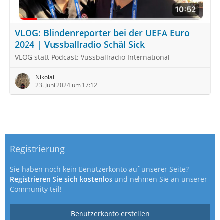
VLOG: Blindenreporter bei der UEFA Euro
2024 | Vussballradio Schäl Sick
VLOG statt Podcast: Vussballradio International
Nikolai
23. Juni 2024 um 17:12
Registrierung
Sie haben noch kein Benutzerkonto auf unserer Seite?
Registrieren Sie sich kostenlos
und nehmen Sie an unserer
Community teil!
Benutzerkonto erstellen