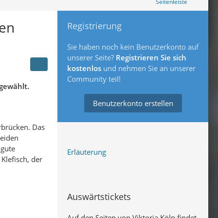
Seitenleiste
ken
Registrierung
Sie haben noch kein Benutzerkonto auf
unserer Seite?
Registrieren Sie sich
kostenlos
und nehmen Sie an unserer
Community teil!
 gewählt.
Benutzerkonto erstellen
arbrücken. Das
beiden
 gute
Erläuterung
Klefisch, der
Auswärtstickets
Auf den Seiten von Viktoria Köln findet