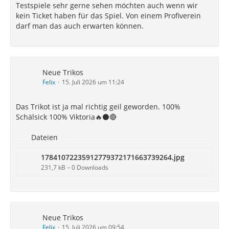
Testspiele sehr gerne sehen möchten auch wenn wir
Und rein aus Sportlichen Aspekten Testet man viel,
kein Ticket haben für das Spiel. Von einem Profiverein
probiert aus und studiert vllt standarts, abläufe, lauf
darf man das auch erwarten können.
und passwege ein.
Das muss nicht unbedingt jede im Netz sehen im
Hinblick auf Gegnerische analysten.
Neue Trikos
Felix
15. Juli 2026 um 11:24
Das Trikot ist ja mal richtig geil geworden. 100%
Schälsick 100% Viktoria🔥⚫🔴
Dateien
17841072235912779372171663739264.jpg
231,7 kB – 0 Downloads
Neue Trikos
Felix
15. Juli 2026 um 09:54