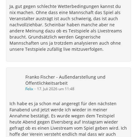
Instagram wieder gefragt ob es einen Livestream
Ja, gut gegen schlechte Wetterbedingungen kannst du
vom Spiel geben wird. Ich hoffe der Verein
nix machen. Ohne dass eine Mannschaft das Spiel als
versteht endlich mal dass wir auch Testspiele
Veranstalter austrägt ist auch schwierig, das ist auch
sehr gerne sehen möchten auch wenn wir kein
nachvollziehbar. Scheinbar haben manche aber ne
Ticket haben für das Spiel. Von einem Profiverein
andere Meinung dazu ob es Testspiele als Livestreams
darf man das auch erwarten können.
braucht. Grundsätzlich werden Gegnerische
Mannschaften uns ja trotzdem analysieren auch ohne
unsere Testspiele zufällig live mitzuverfolgen.
Zu dem Fall gestern: kaum Empfang, am Arsch der
Welt und dazu Witterungen bei der jegliche Technik
den Geist aufgegeben hätte.
Franko Fischer - Außendarstellung und
Öffentlichkeitsarbeit
Zumal!!! Das gestern weder Elversberg noch Viktoria
Felix
17. Juli 2026 um 11:48
als ausrichter zu Verantworten hat!.
Ich habe es ja schon mal angeregt für den nächsten
Fanabend und jetzt werde ich wieder in meiner
Ich bin grundsätzlich kein freund von diesem
Annahme bestätigt. Es wurde wegen dem Testspiel
Livestream Tests.
heute Abend gegen Elversberg auf Instagram wieder
Will man das Spiel sehen findet man immer Mittel
gefragt ob es einen Livestream vom Spiel geben wird. Ich
und Wege die Spiele vor Ort zu gucken.
hoffe der Verein versteht endlich mal dass wir auch