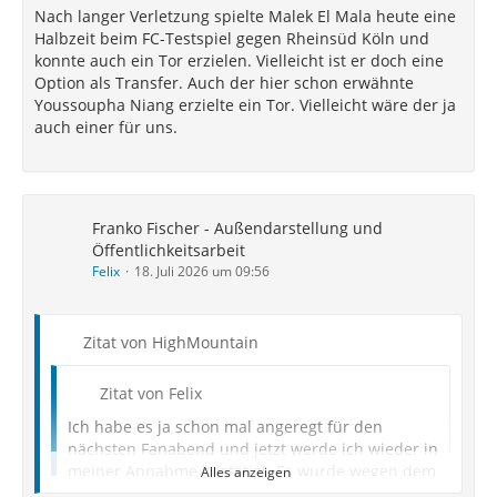
Nach langer Verletzung spielte Malek El Mala heute eine
Halbzeit beim FC-Testspiel gegen Rheinsüd Köln und
konnte auch ein Tor erzielen. Vielleicht ist er doch eine
Option als Transfer. Auch der hier schon erwähnte
Youssoupha Niang erzielte ein Tor. Vielleicht wäre der ja
auch einer für uns.
Franko Fischer - Außendarstellung und
Öffentlichkeitsarbeit
Felix
18. Juli 2026 um 09:56
Zitat von HighMountain
Zitat von Felix
Ich habe es ja schon mal angeregt für den
nächsten Fanabend und jetzt werde ich wieder in
meiner Annahme bestätigt. Es wurde wegen dem
Alles anzeigen
Testspiel heute Abend gegen Elversberg auf