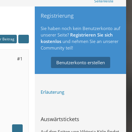
Seitenleiste
Registrierung
Sie haben noch kein Benutzerkonto auf
unserer Seite?
Registrieren Sie sich
er Beitrag
kostenlos
und nehmen Sie an unserer
Community teil!
#1
Benutzerkonto erstellen
Erläuterung
Auswärtstickets
Auf den Seiten von Viktoria Köln findet