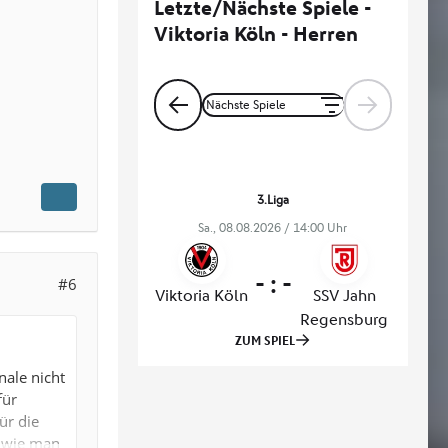
#6
nale nicht
für
ür die
r wie man