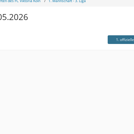
ten des FC Viktoria Köln
1. Mannschaft - 3. Liga
.05.2026
1. offiziell