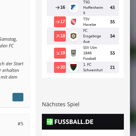
 Samstag,
 den FC
uch der Start
r erhalten
n mit dem
Nächstes Spiel
#5