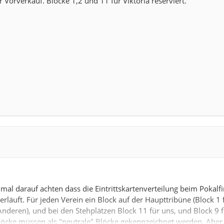
Vorverkauf. Blöcke 1,2 und 11 für Viktoria reserviert.
 mal darauf achten dass die Eintrittskartenverteilung beim Pokalfi
rläuft. Für jeden Verein ein Block auf der Haupttribüne (Block 1 
 Anderen), und bei den Stehplätzen Block 11 für uns, und Block 9 f
löcke müssen als "neutrale" Blöcke gekennzeichnet werden. Abe