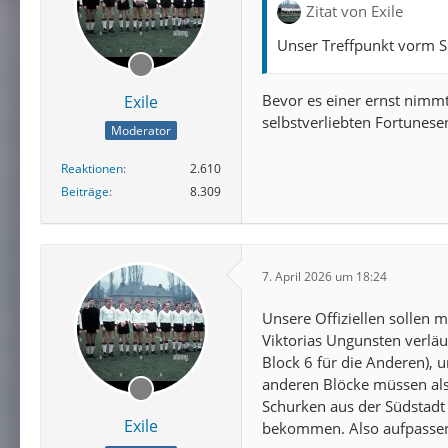
Zitat von Exile
Unser Treffpunkt vorm S
Bevor es einer ernst nimm
Exile
selbstverliebten Fortunes
Moderator
Reaktionen
2.610
Beiträge
8.309
7. April 2026 um 18:24
Unsere Offiziellen sollen m
Viktorias Ungunsten verläuf
Block 6 für die Anderen), u
anderen Blöcke müssen als
Schurken aus der Südstadt 
Exile
bekommen. Also aufpassen,