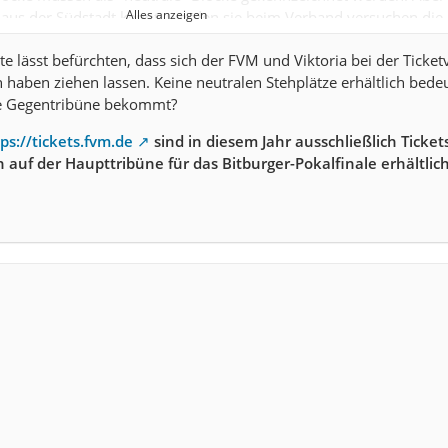
Alles anzeigen
n aus der Südstadt kennt, werden sie beim Verband versuchen die
en. Also aufpassen, Viktoria!
te lässt befürchten, dass sich der FVM und Viktoria bei der Ticke
 haben ziehen lassen. Keine neutralen Stehplätze erhältlich bede
te Gegentribüne bekommt?
der Fortuna-Homepage - zwischen den Zeilen - lesen:
ps://tickets.fvm.de
sind in diesem Jahr ausschließlich Ticket
h auf der Haupttribüne für das Bitburger-Pokalfinale erhältlic
lteilnahme steht für den S.C. Fortuna nach vier Jahren wieder fest. 
ifft das Team von Trainer Matthias Mink im Höhenberger Sportpark 
st bereits sehr groß. Allerdings sind sowohl die genaue Anstoßzeit als
fs noch nicht bekannt. Fest steht: Dauerkarteninhaber und Vereinsm
t. Weitere Informationen sollen nach einem Treffen der
 mit dem Verband am kommenden Freitag folgen.