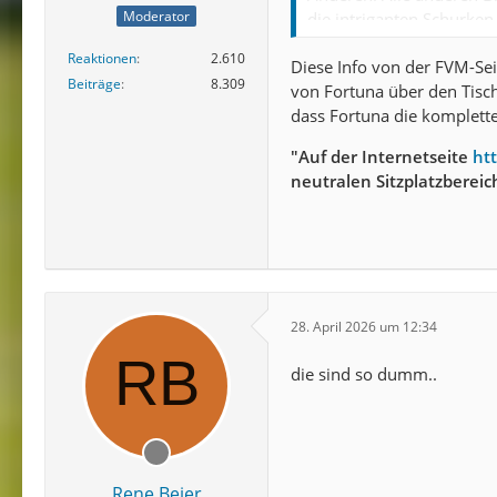
Moderator
die intriganten Schurke
und 8 für sich zu bekomm
Reaktionen
2.610
Diese Info von der FVM-Sei
Beiträge
8.309
von Fortuna über den Tisch
dass Fortuna die komplet
Man kann (es) auch auf 
"Auf der Internetseite
htt
neutralen Sitzplatzbereic
Die Mittelrheinpokal-Fina
Samstag, den 23. Mai, tr
auf den FC Viktoria.
Das Interesse an Tickets i
Start des Kartenvorverkau
28. April 2026 um 12:34
erhalten ein Vorkaufsrech
Vereinsverantwortlichen
die sind so dumm..
Rene Beier