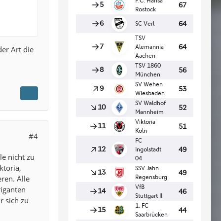
er Art die
#4
le nicht zu
ktoria,
ren. Alle
riganten
r sich zu