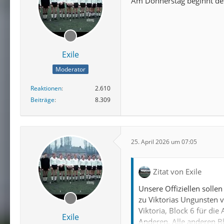
Am Donnerstag beginnt der 
Exile
Moderator
Reaktionen
2.610
Beiträge
8.309
25. April 2026 um 07:05
Zitat von Exile
Unsere Offiziellen sollen
zu Viktorias Ungunsten ve
Viktoria, Block 6 für die
Exile
Anderen. Alle anderen B