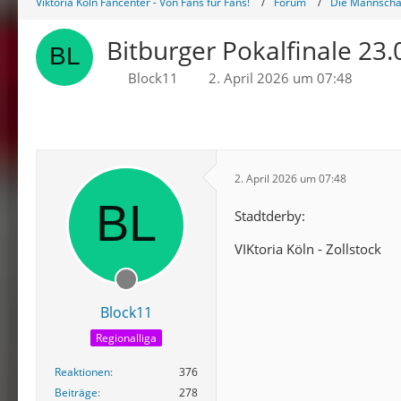
Viktoria Köln Fancenter - Von Fans für Fans!
Forum
Die Mannschaf
Bitburger Pokalfinale 23
Block11
2. April 2026 um 07:48
2. April 2026 um 07:48
Stadtderby:
VIKtoria Köln - Zollstock
Block11
Regionalliga
Reaktionen
376
Beiträge
278