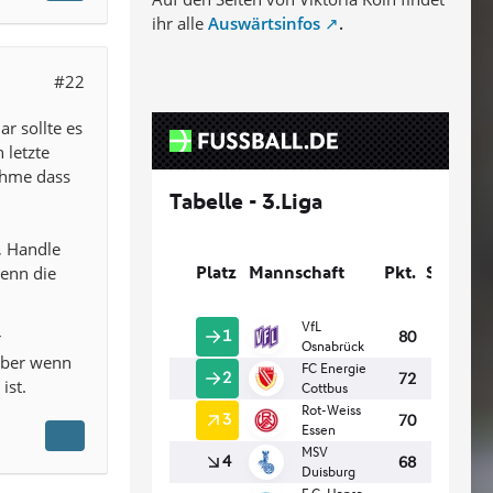
ihr alle
Auswärtsinfos
.
#22
r sollte es
 letzte
ahme dass
, Handle
Wenn die
r
 aber wenn
ist.