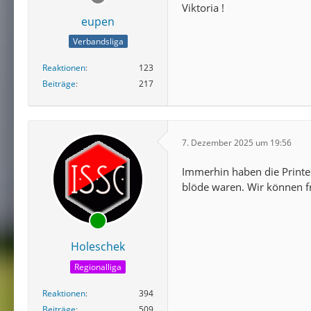
Viktoria !
eupen
Verbandsliga
Reaktionen
123
Beiträge
217
7. Dezember 2025 um 19:56
Immerhin haben die Printe
blöde waren. Wir können fr
Holeschek
Regionalliga
Reaktionen
394
Beiträge
509