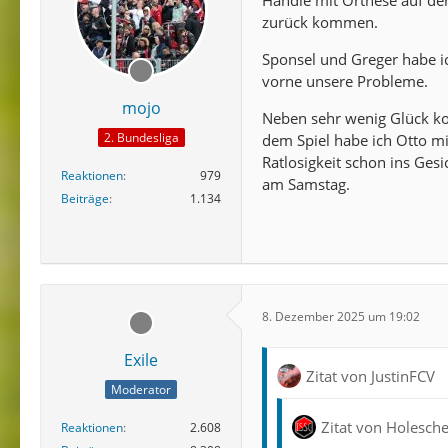
Handle mit Orthese auf der
zurück kommen.
Sponsel und Greger habe ic
vorne unsere Probleme.
mojo
Neben sehr wenig Glück ko
2. Bundesliga
dem Spiel habe ich Otto m
Ratlosigkeit schon ins Ges
Reaktionen
979
am Samstag.
Beiträge
1.134
8. Dezember 2025 um 19:02
Exile
Zitat von JustinFCV
Moderator
Zitat von Holesch
Reaktionen
2.608