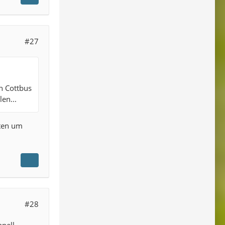
#27
n Cottbus
en...
iten um
#28