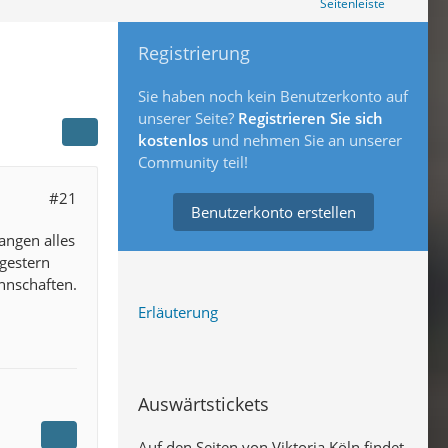
Seitenleiste
Registrierung
Sie haben noch kein Benutzerkonto auf
unserer Seite?
Registrieren Sie sich
kostenlos
und nehmen Sie an unserer
Community teil!
#21
Benutzerkonto erstellen
angen alles
gestern
annschaften.
Erläuterung
Auswärtstickets
Auf den Seiten von Viktoria Köln findet