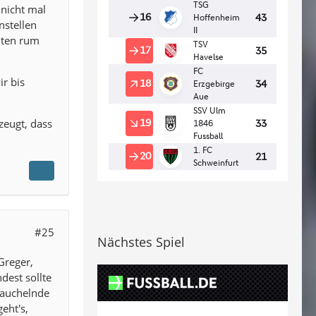
 nicht mal
nstellen
nten rum
ir bis
zeugt, dass
#25
Nächstes Spiel
Greger,
dest sollte
rauchelnde
eht's,