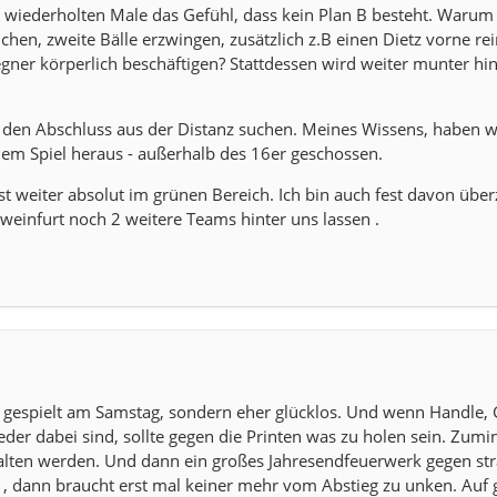
 wiederholten Male das Gefühl, dass kein Plan B besteht. Warum
hen, zweite Bälle erzwingen, zusätzlich z.B einen Dietz vorne rei
gner körperlich beschäftigen? Stattdessen wird weiter munter hi
wir den Abschluss aus der Distanz suchen. Meines Wissens, haben w
dem Spiel heraus - außerhalb des 16er geschossen.
st weiter absolut im grünen Bereich. Ich bin auch fest davon über
einfurt noch 2 weitere Teams hinter uns lassen .
t gespielt am Samstag, sondern eher glücklos. Und wenn Handle, 
der dabei sind, sollte gegen die Printen was zu holen sein. Zumin
halten werden. Und dann ein großes Jahresendfeuerwerk gegen st
, dann braucht erst mal keiner mehr vom Abstieg zu unken. Auf g