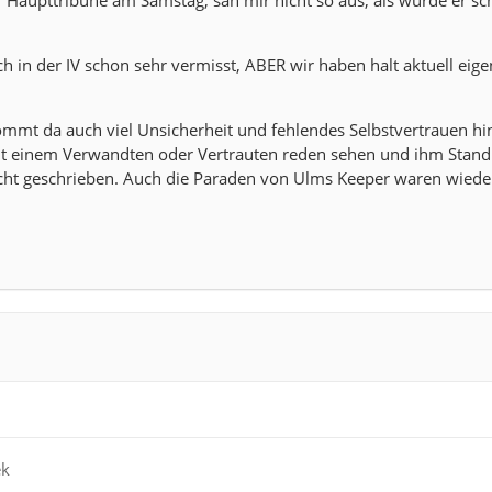
 Haupttribüne am Samstag, sah mir nicht so aus, als würde er sc
h in der IV schon sehr vermisst, ABER wir haben halt aktuell eige
mmt da auch viel Unsicherheit und fehlendes Selbstvertrauen hi
it einem Verwandten oder Vertrauten reden sehen und ihm Stand
icht geschrieben. Auch die Paraden von Ulms Keeper waren wiede
ek