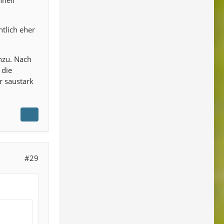
hnell
ntlich eher
nzu. Nach
 die
r saustark
#29