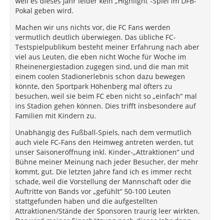
weil es dieses Jahr leider kein „Highlight“-Spiel im DFB-
Pokal geben wird.
Machen wir uns nichts vor, die FC Fans werden
vermutlich deutlich überwiegen. Das übliche FC-
Testspielpublikum besteht meiner Erfahrung nach aber
viel aus Leuten, die eben nicht Woche für Woche im
Rheinenergiestadion zugegen sind, und die man mit
einem coolen Stadionerlebnis schon dazu bewegen
könnte, den Sportpark Höhenberg mal öfters zu
besuchen, weil sie beim FC eben nicht so „einfach“ mal
ins Stadion gehen können. Dies trifft insbesondere auf
Familien mit Kindern zu.
Unabhängig des Fußball-Spiels, nach dem vermutlich
auch viele FC-Fans den Heimweg antreten werden, tut
unser Saisoneröffnung inkl. Kinder-„Attraktionen“ und
Bühne meiner Meinung nach jeder Besucher, der mehr
kommt, gut. Die letzten Jahre fand ich es immer recht
schade, weil die Vorstellung der Mannschaft oder die
Auftritte von Bands vor „gefühlt“ 50-100 Leuten
stattgefunden haben und die aufgestellten
Attraktionen/Stände der Sponsoren traurig leer wirkten.