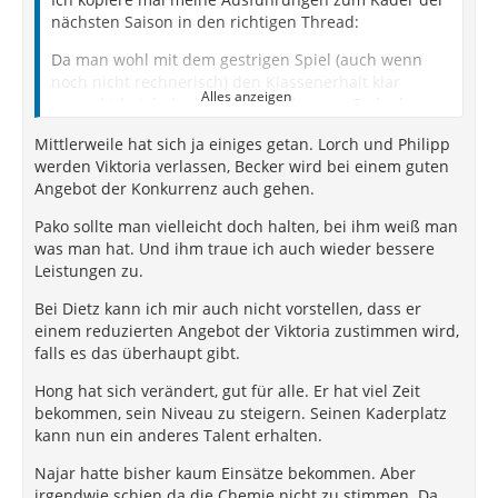
nächsten Saison in den richtigen Thread:
Da man wohl mit dem gestrigen Spiel (auch wenn
noch nicht rechnerisch) den Klassenerhalt klar
Alles anzeigen
gemacht hat, habe ich mir mal ein paar Gedanken
zum aktuellen Kader gemacht. Dabei habe ich zum
Mittlerweile hat sich ja einiges getan. Lorch und Philipp
einen meine eigenen Wünsche einfließen lassen,
werden Viktoria verlassen, Becker wird bei einem guten
aber zum anderen auch ein wenig, was ich erwarte.
Angebot der Konkurrenz auch gehen.
Ich würde folgende auslaufende Verträge verlängern:
Pako sollte man vielleicht doch halten, bei ihm weiß man
Lorch (Prio 1), Becker, Philipp, Voll und Pako.
was man hat. Und ihm traue ich auch wieder bessere
Leistungen zu.
Folgende Verträge würden demnach nicht verlängert
werden:
Bei Dietz kann ich mir auch nicht vorstellen, dass er
einem reduzierten Angebot der Viktoria zustimmen wird,
Marseiler (wird den nächsten Schritt gehen)
falls es das überhaupt gibt.
Dietz (Preis-/Leistung passt hier meiner Meinung
Hong hat sich verändert, gut für alle. Er hat viel Zeit
nach leider nicht)
bekommen, sein Niveau zu steigern. Seinen Kaderplatz
kann nun ein anderes Talent erhalten.
Bördner (Im Sinne des Spielers sollte er jetzt einfach
mal zu einem Verein wechseln, in dem er spielt)
Najar hatte bisher kaum Einsätze bekommen. Aber
irgendwie schien da die Chemie nicht zu stimmen. Da