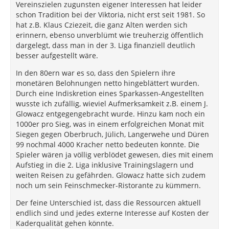
Vereinszielen zugunsten eigener Interessen hat leider
schon Tradition bei der Viktoria, nicht erst seit 1981. So
hat z.B. Klaus Cziezeit, die ganz Alten werden sich
erinnern, ebenso unverblümt wie treuherzig öffentlich
dargelegt, dass man in der 3. Liga finanziell deutlich
besser aufgestellt wäre.
In den 80ern war es so, dass den Spielern ihre
monetären Belohnungen netto hingeblättert wurden.
Durch eine Indiskretion eines Sparkassen-Angestellten
wusste ich zufällig, wieviel Aufmerksamkeit z.B. einem J.
Glowacz entgegengebracht wurde. Hinzu kam noch ein
1000er pro Sieg, was in einem erfolgreichen Monat mit
Siegen gegen Oberbruch, Jülich, Langerwehe und Düren
99 nochmal 4000 Kracher netto bedeuten konnte. Die
Spieler wären ja völlig verblödet gewesen, dies mit einem
Aufstieg in die 2. Liga inklusive Trainingslagern und
weiten Reisen zu gefährden. Glowacz hatte sich zudem
noch um sein Feinschmecker-Ristorante zu kümmern.
Der feine Unterschied ist, dass die Ressourcen aktuell
endlich sind und jedes externe Interesse auf Kosten der
Kaderqualität gehen könnte.