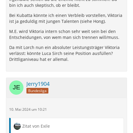
Hong (Keine Entwicklung seit rund 2 Jahren)
bin ich auch skeptisch, ob er bleibt.
Anselm (Leihende, sollte er in den letzten 5 Spielen
Bei Kubatta könnte ich einen Verbleib vorstellen, Viktoria
weiteraufblühen könnte man über eine Leih-
ist ja geduldig mit jungen Talenten (siehe Hong).
Verlängerung nachdenken)
M.E. wird Viktoria intern schon sehr weit sein bei den
Trotz laufendem Vertrag würde ich abgeben:
Entscheidungen, von wem man sich trennen will/muss.
Najar (zu wenig Leistung und wirkte zudem zu
Da mit Lorch nun ein absoluter Leistungsträger Viktoria
keinem Zeitpunkt wie ein Teil des Teams)
verlässt: könnte Luca Sirch seine Position ausfüllen?
Drittliganiveau hat er allemal.
Kubatta (das reicht mMn einfach nicht)
Hemcke (Leihrückkehrer, für ihn gilt das gleiche)
Demnach würde der Kader wie folgt aussehen (Die
Jerry1904
Buchstaben stehen für Neuzugänge):
Bundesliga
TW: Voll, Rauhut, A
LV: May, Handle (Lopes Cabral würde ich aufgrund
10. Mai 2024 um 10:21
seiner Beidfüssigkeit in der kommenden Saison
gerne auf rechts sehen)
Zitat von Exile
IV: Schultz, Lorch, Greger, Amaniampong, B