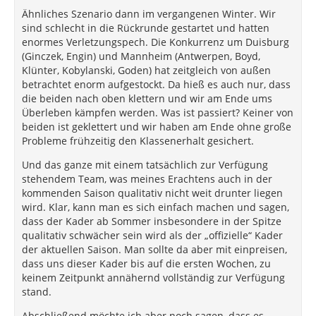
Ähnliches Szenario dann im vergangenen Winter. Wir
sind schlecht in die Rückrunde gestartet und hatten
enormes Verletzungspech. Die Konkurrenz um Duisburg
(Ginczek, Engin) und Mannheim (Antwerpen, Boyd,
Klünter, Kobylanski, Goden) hat zeitgleich von außen
betrachtet enorm aufgestockt. Da hieß es auch nur, dass
die beiden nach oben klettern und wir am Ende ums
Überleben kämpfen werden. Was ist passiert? Keiner von
beiden ist geklettert und wir haben am Ende ohne große
Probleme frühzeitig den Klassenerhalt gesichert.
Und das ganze mit einem tatsächlich zur Verfügung
stehendem Team, was meines Erachtens auch in der
kommenden Saison qualitativ nicht weit drunter liegen
wird. Klar, kann man es sich einfach machen und sagen,
dass der Kader ab Sommer insbesondere in der Spitze
qualitativ schwächer sein wird als der „offizielle“ Kader
der aktuellen Saison. Man sollte da aber mit einpreisen,
dass uns dieser Kader bis auf die ersten Wochen, zu
keinem Zeitpunkt annähernd vollständig zur Verfügung
stand.
Abschließend möchte ich aber noch sagen, dass es