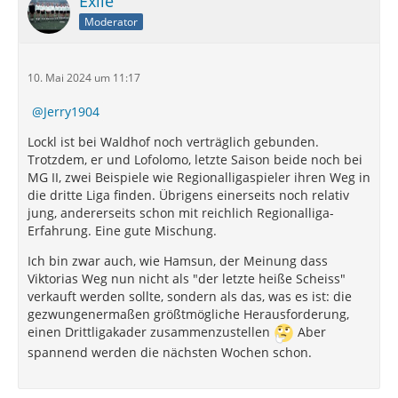
Exile
Moderator
C - Spielstarker und torgefährlicher Ersatz für
Bogicevic
Erste Vorschläge: Luca Sirch (Lok Leipzig), Tunay
10. Mai 2024 um 11:17
Deniz (Hallescher FC), Tarik Gözüsirin (VfB Lübeck),
Jerry1904
Besar Halimi (Hallescher FC)
Lockl ist bei Waldhof noch verträglich gebunden.
D - Typ Königstransfer als Marseiler-Ersatz
Trotzdem, er und Lofolomo, letzte Saison beide noch bei
Erste Vorschläge: Lucas Cueto (Kommt bei DD nicht
MG II, zwei Beispiele wie Regionalligaspieler ihren Weg in
wirklich zum Zug, obwohl er nach jeder
die dritte Liga finden. Übrigens einerseits noch relativ
Einwechslung echt Dampf macht/ Nach den Jahren in
jung, andererseits schon mit reichlich Regionalliga-
Karlsruhe und jetzt auch in Dresden braucht er mal
Erfahrung. Eine gute Mischung.
wieder einen Club, in dem er spielt/ Contra:
Ich bin zwar auch, wie Hamsun, der Meinung dass
Verletzungsanfälligkeit), Dennis Borkowski (Ebenfalls
Viktorias Weg nun nicht als "der letzte heiße Scheiss"
Dynamo Dresden, gefällt mir richtig gut, hat wohl
verkauft werden sollte, sondern als das, was es ist: die
weder Zukunft in Dresden noch in Leipzig), Alexander
gezwungenermaßen größtmögliche Herausforderung,
Nollenberger (FC Magdeburg)
einen Drittligakader zusammenzustellen
Aber
E - Entwicklungsfähiger Herausforderer, der uns aber
spannend werden die nächsten Wochen schon.
bereits sofort als Backup hilft.
Erste Vorschläge: Robin Velasco (VfB Lübeck), Lucas