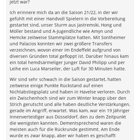
jetzt war?
Ich erinnere mich da an die Saison 21/22, in der wir
gefühlt mit einer Handvoll Spielern in die Vorbereitung
gestartet sind, unser Sturm aus Jastremski, Hong und
Möller bestand und A-Jugendliche wie Amyn und
Hemcke zeitweise Stammplätze hatten. Mit Sontheimer
und Palacios konnten wir zwei größere Transfers
verzeichnen, wovon einer im Endeffekt aufgrund von
diversen Gründen total gefloppt ist. Darüber hinaus kam
ein total hemdsärmeliger junger David Philipp und per
Leihe ein Luca Marseiler, der Luft für 30 Minuten hatte.
Wir sind sehr schwach in die Saison gestartet, hatten
zeitweise einige Punkte Rückstand auf einen
Nichtabstiegsplatz und haben in Havelse verloren. Durch
ein Zwischenhoch sind wir zum Winter knapp über den
Strich gerutscht und alle haben deutliche Verstärkungen,
gerade im Angriff, erwartet. Was kam, war ein 19 Jähriger
Innenverteidiger aus Düsseldorf, den zu dem Zeitpunkt
die wenigsten kannten. Dementsprechend waren die
meisten auch für die Rückrunde gestimmt. Am Ende
wurde es zwar knapp, aber wir haben es geschafft