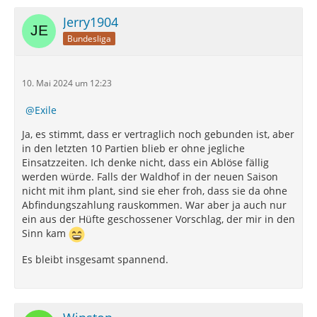
Falcao (Viktoria Berlin), Stanislav Fehler (Holstein Kiel
Jerry1904
U23), Mika Schroers (Borussia Mönchengladbach
Bundesliga
U23)
F - Alternative zu Andre Becker
10. Mai 2024 um 12:23
Erste Vorschläge: Marek Janssen (SV Meppen), Robin
Meißner (Dynamo Dresden, es fühlt sich nicht so an,
Exile
als würde er sich dort sonderlich wohl fühlen würde),
Leon Demaj (Fortuna Köln), Niklas Castelle (Schalke
Ja, es stimmt, dass er vertraglich noch gebunden ist, aber
U23)
in den letzten 10 Partien blieb er ohne jegliche
Einsatzzeiten. Ich denke nicht, dass ein Ablöse fällig
G - Junger Herausforder (Falls M. El Mala in der
werden würde. Falls der Waldhof in der neuen Saison
Vorbereitung wirklich überzeugt, könnte er diesen
nicht mit ihm plant, sind sie eher froh, dass sie da ohne
Spot einnehmen)
Abfindungszahlung rauskommen. War aber ja auch nur
ein aus der Hüfte geschossener Vorschlag, der mir in den
Darüber hinaus werden sicherlich neben den El Mala
Sinn kam
Brüdern noch 1-2 weitere U19-Jungs einen Vertrag
bekommen. Hier könnte ich mir ähnlich zu
Es bleibt insgesamt spannend.
Amaniampong eine direkte Ausleihe in die
Regionalliga vorstellen.