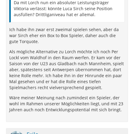
Da mit Lorch nun ein absoluter Leistungsträger
RV: Lopes Cabral, Pako, Sticker
Viktoria verlässt: könnte Luca Sirch seine Position
ausfüllen? Drittliganiveau hat er allemal.
DM: Russo, Fritz
ZM: Bogicevic, Henning, Engelhardt, C
Ich habe ihn zwar erst zweimal spielen sehen, aber da
LA/RA/HS: Philipp, de Meester, Idel (würde ihm die
war Sirch eher ein Box to Box Spieler, daher auch die
Vorbereitung als Chance geben), S. El Mala (auch
gute Torquote.
weiterhin in U19 spielberechtigt), D, E
Als mögliche Alternative zu Lorch möchte ich noch Per
ST: Becker, F, G (evtl.. M. El Mala)
Lockl vom Waldhof in den Raum werfen. Er kam vor der
Saison von der U23 aus Gladbach nach Mannheim, spielt
Für die freien Kaderstellen (Buchstaben) würde ich
aber, spätestens seit Antwerpen übernommen hat, dort
mir folgende Spielertypen (teilweise inkl. erster
keine Rolle mehr. Ich habe ihn in der Hinrunde ein paar
Vorschläge) wünschen:
Mal gesehen und er hat die Rolle eines tiefen
Spielmachers recht vielversprechend gespielt.
A - Junger talentierter U23-Torhüter als
Herausforderer
Wäre meiner Meinung nach zumindest ein Spieler, der
wohl im Rahmen unserer Möglichkeiten liegt, und mit 23
B - Physisch starker und bestenfalls schneller
Jahren auch noch Entwicklungspotential mit sich bringt.
Innenverteidiger (Typ Jamil Siebert)
Erste Vorschläge: Lofolomo (Hallescher FC), Talabidi
(Schalke U23), Pius Krätschmer (Helmond Sport), King
Manu (Fortuna Düsseldorf U23)