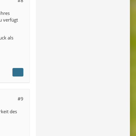
#8
ihres
u verfügt
uck als
#9
keit des