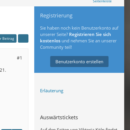
Seitenleiste
Registrierung
Sie haben noch kein Benutzerkonto auf
unserer Seite?
Registrieren Sie sich
er Beitrag
kostenlos
und nehmen Sie an unserer
Community teil!
#1
Benutzerkonto erstellen
21.
Erläuterung
Auswärtstickets
Auf den Seiten von Viktoria Köln findet