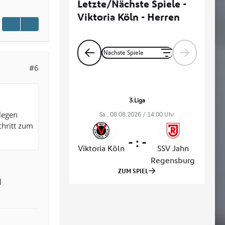
#6
elegen
chritt zum
l