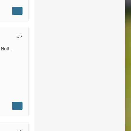
#7
Null...