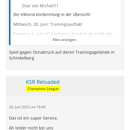
Zitat von Micha511
Die Viktoria-Vorbereitung in der Übersicht:
Mittwoch, 28. Juni: Trainingsauftakt
Samstag, 1. Juli: FC Germania Zündorf (A) 16:00 Uhr
Alles anzeigen
Samstag, 8. Juli: SSVG Velbert (A) 17:00 Uhr
Spiel gegen Osnabrück auf deren Trainingagelände in
Samstag, 15. Juli: VVV Venlo (A) (Uhrzeit offen)
Schinkelberg
Samstag, 22. Juli: VfL Osnabrück (A) 13:00 Uhr
Samstag, 29. Juli: Testspiel geplant
KSR Reloaded
https://www.viktoria1904.de/aktuelles/2023…r-auf-
Champions League
den-rasen
26. Juni 2023 um 18:40
Das ist ein super Service.
Äh leider nicht bei uns