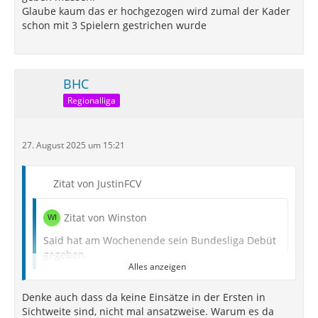
Lofolomo ist in Belgien in drei von fünf Spielen kurz
Glaube kaum das er hochgezogen wird zumal der Kader
vor Schluss eingewechselt worden.
schon mit 3 Spielern gestrichen wurde
Güler kommt in Darmstadt bis jetzt auf einen Einsatz,
in dem er in 90. Minute eingewechselt wurde.
Ansonsten sitzt er immer auf der Bank.
BHC
Keita ist anscheinend verletzt und dementsprechend
Regionalliga
auch noch Einsatz bei Anderlecht.
27. August 2025 um 15:21
Tor Malek:
Zitat von JustinFCV
Externer Inhalt
youtu.be
Inhalte von externen Seiten werden ohne Ihre
Zitat von Winston
Zustimmung nicht automatisch geladen und
angezeigt.
Said hat am Wochenende sein Bundesliga Debüt
gegeben.
Alle externen Inhalte anzeigen
Alles anzeigen
Malek ist weiter in der Regionalliga am Start.
Durch die Aktivierung der externen Inhalte erklären Sie sich
Jedoch mit einem tollen Tor gegen Lotte am
Denke auch dass da keine Einsätze in der Ersten in
damit einverstanden, dass personenbezogene Daten an
Alles anzeigen
Wochenende.
Sichtweite sind, nicht mal ansatzweise. Warum es da
Drittplattformen übermittelt werden. Mehr Informationen