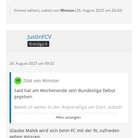
Einmal editiert, zuletzt von
Winston
(
26. August 2025 um 20:42
)
JustinFCV
Kreisliga A
26. August 2025 um 09:32
Zitat von Winston
Said hat am Wochenende sein Bundesliga Debüt
gegeben.
Malek ist weiter in der Regionalliga am Start. Jedoch
mit einem tollen Tor gegen Lotte am Wochenende.
Alles anzeigen
Lopes Cabral ist Stammspieler in Portugal und hat
am Wochende auch sein erstes Tor geschossen.
Glaube Malek wird sich beim FC mit der RL zufrieden
geben müssen.