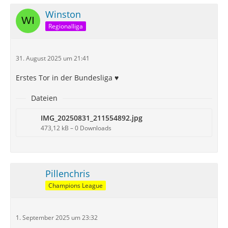
ohne Ihre Zustimmung nicht
Winston
automatisch geladen und angezeigt.
Regionalliga
Alle externen Inhalte anzeigen
Durch die Aktivierung der externen Inhalte
31. August 2025 um 21:41
erklären Sie sich damit einverstanden, dass
personenbezogene Daten an Drittplattformen
Erstes Tor in der Bundesliga ♥️
übermittelt werden. Mehr Informationen dazu
haben wir in unserer Datenschutzerklärung
Dateien
zur Verfügung gestellt.
IMG_20250831_211554892.jpg
473,12 kB – 0 Downloads
Pillenchris
Champions League
1. September 2025 um 23:32