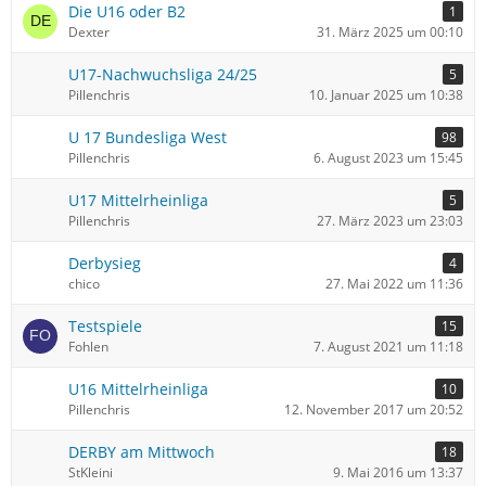
Die U16 oder B2
1
Dexter
31. März 2025 um 00:10
U17-Nachwuchsliga 24/25
5
Pillenchris
10. Januar 2025 um 10:38
U 17 Bundesliga West
98
Pillenchris
6. August 2023 um 15:45
U17 Mittelrheinliga
5
Pillenchris
27. März 2023 um 23:03
Derbysieg
4
chico
27. Mai 2022 um 11:36
Testspiele
15
Fohlen
7. August 2021 um 11:18
U16 Mittelrheinliga
10
Pillenchris
12. November 2017 um 20:52
DERBY am Mittwoch
18
StKleini
9. Mai 2016 um 13:37